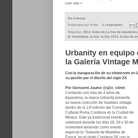
Leer más »
Pin It Ahora!
Publicadas por
Podio
0 comentarios
Etiquetas:
2014
,
Antes de La foto de arquitecto
di
,
Interiorismo
,
la foto
,
la foto 2014
,
la foto de ar
Urbanity en equip
la Galería Vintage 
Con la inauguración de su showroom en l
su pasión por el diseño del siglo XX
Por Geovanni Jaume @g3o_v4nni
Contando con más de 4 años de
trayectoria, la marca Urbanity presenta
su nueva colección de muebles vintage
dentro de la 13ª edición del Corredor
Cultural Roma Condesa en la Ciudad de
México. Este ya tradicional evento se
celebrará durante los días 28, 29 y 30 de
noviembre teniendo como evento
especial la “Subasta de Muebles de
Época” en el Hotel Condesa DF con la