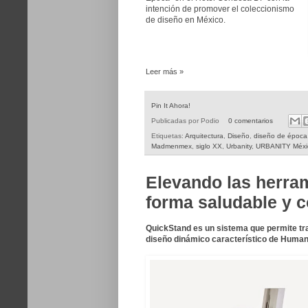
intención de promover el coleccionismo
de diseño en México.
Leer más »
Pin It Ahora!
Publicadas por
Podio
0 comentarios
Etiquetas:
Arquitectura
,
Diseño
,
diseño de época
Madmenmex
,
siglo XX
,
Urbanity
,
URBANITY Méxi
Elevando las herram
forma saludable y c
QuickStand es un sistema que permite tra
diseño dinámico característico de Huma