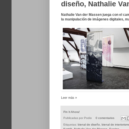
diseño, Nathalie V
Nathalie Van der Massen juega con el ca
la manipulación de imágenes digitales, ma
Leer más »
Pin It Ahora!
Publicadas por
Podio
0 comentarios
Etiquetas:
bienal de diseño
,
bienal de interiorism
Kortrijk
,
Nathalie Van der Massen
,
Sverige