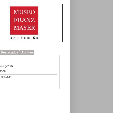
Destacados
Archivo
tura
(2288)
2309)
smo
(1824)