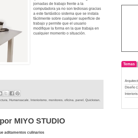
jornadas de trabajo frente a la
computadora ya no son tediosas gracias
a este fantástico sistema que se instala
fácilmente sobre cualquier superficie de
trabajo y permite que el usuario
modifique la forma en la que trabaja en
cualquier momento o situación.
Temas
Arquitec
Diseño
(
Interiori
uctura
,
Humansacale
,
Interiorismo
,
monitores
,
oficina
,
panel
,
Quickstan
,
2 por MIYO STUDIO
ue aditamentos culinarios