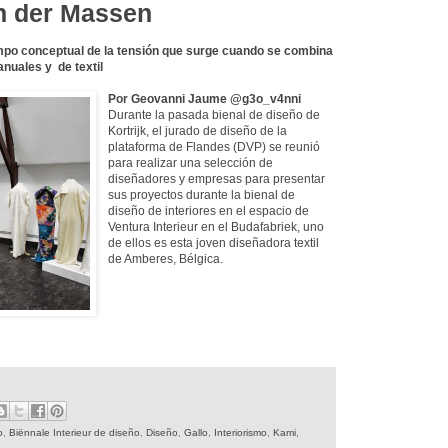
an der Massen
mpo conceptual de la tensión que surge cuando se combina
nuales y de textil
Por Geovanni Jaume @g3o_v4nni
Durante la pasada bienal de diseño de
Kortrijk, el jurado de diseño de la
plataforma de Flandes (DVP) se reunió
para realizar una selección de
diseñadores y empresas para presentar
sus proyectos durante la bienal de
diseño de interiores en el espacio de
Ventura Interieur en el Budafabriek, uno
de ellos es esta joven diseñadora textil
de Amberes, Bélgica.
o
,
Biënnale Interieur de diseño
,
Diseño
,
Gallo
,
Interiorismo
,
Kami
,