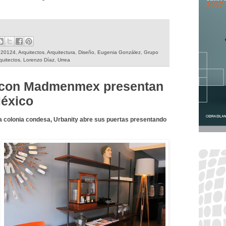
s 20124
,
Arquitectos
,
Arquitectura
,
Diseño
,
Eugenia González
,
Grupo
quitectos
,
Lorenzo Díaz
,
Urrea
o con Madmenmex presentan
México
a colonia condesa, Urbanity abre sus puertas presentando