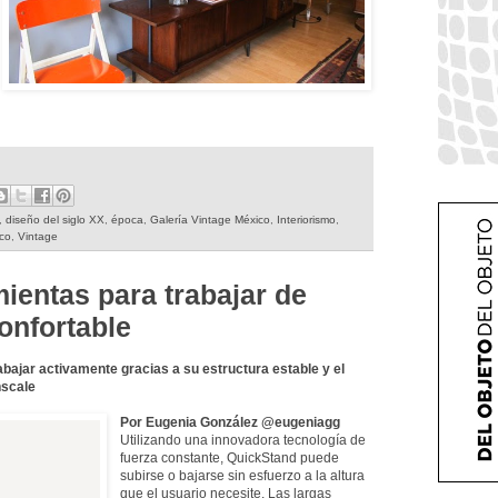
,
diseño del siglo XX
,
época
,
Galería Vintage México
,
Interiorismo
,
co
,
Vintage
ientas para trabajar de
onfortable
bajar activamente gracias a su estructura estable y el
nscale
Por Eugenia González @eugeniagg
Utilizando una innovadora tecnología de
fuerza constante, QuickStand puede
subirse o bajarse sin esfuerzo a la altura
que el usuario necesite. Las largas