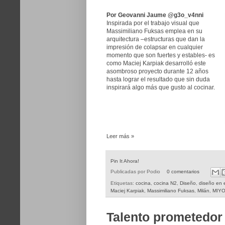
Por Geovanni Jaume @g3o_v4nni
Inspirada por el trabajo visual que
Massimiliano Fuksas emplea en su
arquitectura –estructuras que dan la
impresión de colapsar en cualquier
momento que son fuertes y estables- es
como Maciej Karpiak desarrolló este
asombroso proyecto durante 12 años
hasta lograr el resultado que sin duda
inspirará algo más que gusto al cocinar.
Leer más »
Pin It Ahora!
Publicadas por
Podio
0 comentarios
Etiquetas:
cocina
,
cocina N2
,
Diseño
,
diseño en 
Maciej Karpiak
,
Massimiliano Fuksas
,
Milán
,
MIYO
Talento prometedor 