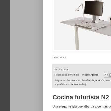
Leer más »
Pin It Ahora!
Publicadas por
Podio
0 comentarios
Etiquetas:
Arquitectura
,
Diseño
,
Ergonomía
,
estr
superficie de trabajo
,
trabajo
Cocina futurista N
Una elegante isla que alberga algo más q