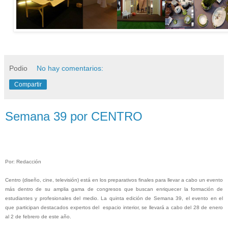
Podio
No hay comentarios:
Compartir
Semana 39 por CENTRO
Por: Redacción
Centro (diseño, cine, televisión) está en los preparativos finales para llevar a cabo un evento
más dentro de su amplia gama de congresos que buscan enriquecer la formación de
estudiantes y profesionales del medio. La quinta edición de Semana 39, el evento en el
que participan destacados expertos del
espacio interior, se llevará a cabo del 28 de enero
al 2 de febrero de este año.