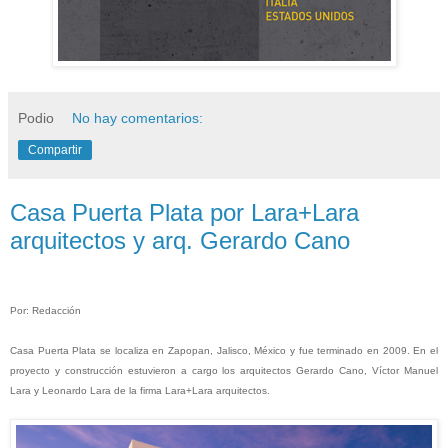
Podio
No hay comentarios:
Compartir
Casa Puerta Plata por Lara+Lara
arquitectos y arq. Gerardo Cano
Por: Redacción
Casa Puerta Plata se localiza en Zapopan, Jalisco, México y fue terminado en 2009. En el
proyecto y construcción estuvieron a cargo los arquitectos Gerardo Cano, Víctor Manuel
Lara y Leonardo Lara de la firma Lara+Lara arquitectos.