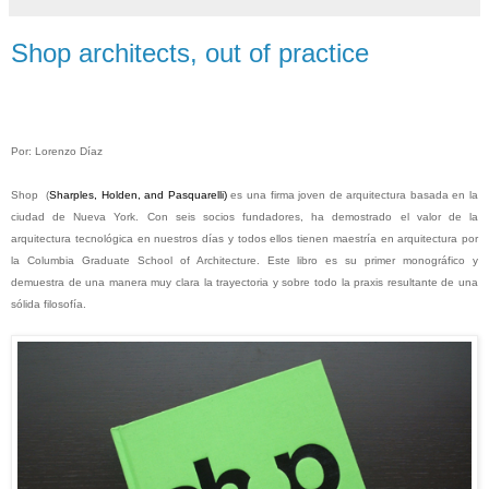
Shop architects, out of practice
Por: Lorenzo Díaz
Shop
(
S
harples,
Holden, and
Pasquarelli)
es una firma joven de arquitectura basada en la
ciudad de Nueva York. Con seis socios fundadores, ha demostrado el valor de la
arquitectura tecnológica en nuestros días y todos ellos tienen maestría en arquitectura por
la Columbia Graduate School of Architecture. Este libro es su primer monográfico y
demuestra de una manera muy clara la trayectoria y sobre todo la praxis resultante de una
sólida filosofía.