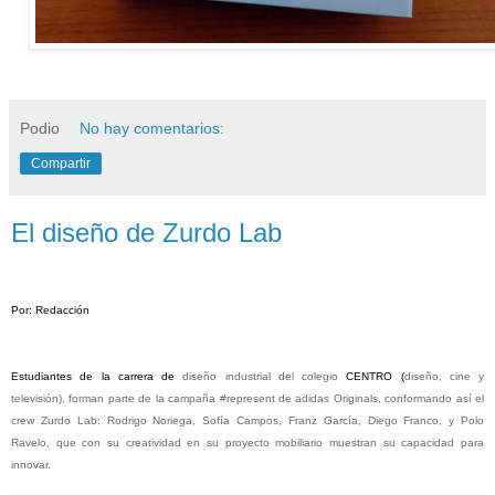
Podio
No hay comentarios:
Compartir
El diseño de Zurdo Lab
Por: Redacción
Estudiantes de la carrera de
diseño industrial del colegio
C
ENTRO
(
diseño, cine y
televisión), forman parte de la campaña #represent de adidas Originals, conformando así el
crew Zurdo Lab: Rodrigo Noriega, Sofía Campos, Franz García, Diego Franco, y Polo
Ravelo, que con su creatividad en su proyecto mobiliario muestran su capacidad para
innovar.