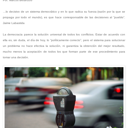
Por: Marcos Betanzos*
…lo decisivo de un sistema democrático y en lo que radica su fuerza (razón por la que se
propaga por todo el mundo), es que hace corresponsable de las decisiones al “pueblo”.
Jaime Labastida
La democracia parece la solución universal de todos los conflictos. Estar de acuerdo con
ella es, sin duda, el día de hoy, lo “políticamente correcto”, pero el sistema para solucionar
un problema no hace efectiva la solución, ni garantiza la obtención del mejor resultado,
mucho menos la aceptación de todos los que forman parte de ese procedimiento para
tomar una decisión.