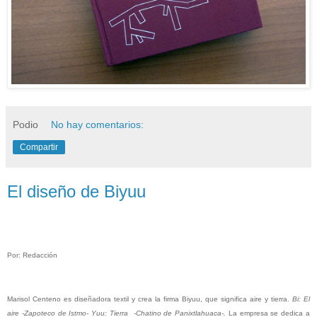
Podio
No hay comentarios:
Compartir
El diseño de Biyuu
Por: Redacción
Marisol Centeno es diseñadora textil y crea la firma Biyuu, que significa aire y tierra.
Bi: El
aire -Zapoteco de Istmo- Yuu: Tierra -Chatino de Panixtlahuaca-.
La empresa se dedica a