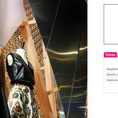
Temas
Arquitec
Diseño
(
Interiori