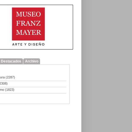
Destacados
Archivo
tura
(2287)
2308)
smo
(1823)