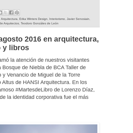
,
Arquitectura
,
Erika Winters Design
,
Interiorismo
,
Javier Senosiain
,
e Arquitectos
,
Teodoro Gonzáles de León
agosto 2016 en arquitectura,
 y libros
amó la atención de nuestros visitantes
a Bosque de Niebla de BCA Taller de
o y Venancio de Miguel de la Torre
o Altus de HANSI Arquitectura. En los
 famoso #MartesdeLibro de Lorenzo Díaz,
de la identidad corporativa fue el más