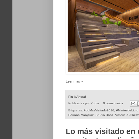
Leer más »
Pin It Ahora!
Publicadas por
Podio
0 comentarios
Etiquetas:
#LoMasVisitado2016
,
#MartesdeLibro
Serrano Monjaraz
,
Studio Roca
,
Victoria & Albert
Lo más visitado en 