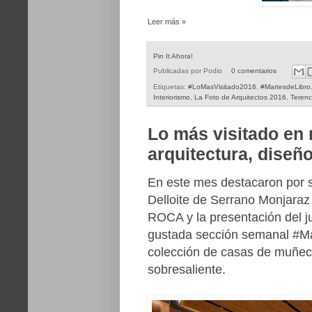
Leer más »
Pin It Ahora!
Publicadas por
Podio
0 comentarios
Etiquetas:
#LoMasVisitado2016
,
#MartesdeLibro
Interiorismo
,
La Foto de Arquitectos 2016
,
Teren
Lo más visitado en
arquitectura, diseño
En este mes destacaron por s
Delloite de Serrano Monjaraz 
ROCA y la presentación del j
gustada sección semanal #Mart
colección de casas de muñeca
sobresaliente.