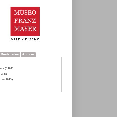
Destacados
Archivo
tura
(2287)
2308)
smo
(1823)