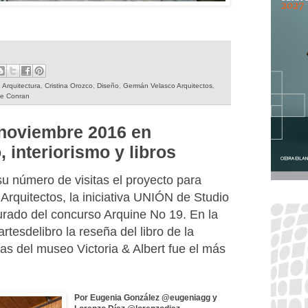
,
Arquitectura
,
Cristina Orozco
,
Diseño
,
Germán Velasco Arquitectos
,
ce Conran
 noviembre 2016 en
, interiorismo y libros
u número de visitas el proyecto para
Arquitectos, la iniciativa UNIÓN de Studio
urado del concurso Arquine No 19. En la
esdelibro la reseña del libro de la
s del museo Victoria & Albert fue el más
Por Eugenia González @eugeniagg y