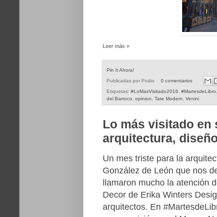
Leer más »
Pin It Ahora!
Publicadas por
Podio
0 comentarios
Etiquetas:
#LoMasVisitado2016
,
#MartesdeLibro
del Barroco
,
opinion
,
Tate Modern
,
Venini
Lo más visitado en
arquitectura, diseño
Un mes triste para la arquite
González de León que nos de
llamaron mucho la atención de
Decor de Erika Winters Desi
arquitectos. En #MartesdeLib