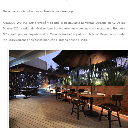
Texto: cortesía Arquitectura en Movimiento Workshop
ARQMOV WORKSHOP proyectó y ejecutó el Restaurante El Mercat, Ubicado en Av. De las
Palmas 525, -ciudad de México-, bajo los lineamientos y concepto del restaurante Boqueria
NY, creado por su propietario el Sr. Yann de Rochefort junto con la firma Meyer Davis Studio
Inc (MDSI) quienes nos asesoraron con el diseño desde el inicio.