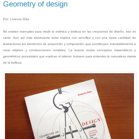
Geometry of design
Por: Lorenzo Díaz
No existen manuales para medir la estética y belleza en las creaciones de diseño, eso es
cierto. Aun así este interesante tomo explica con sencillez y con una vasta cantidad de
ilustraciones los elementos de proporción y composición que contribuyen indudablemente a
crear objetos y construcciones notables. La autora
revisa conceptos matemáticos y
geométricos ancestrales que explican el talento humano para entender la naturaleza misma
de la belleza.