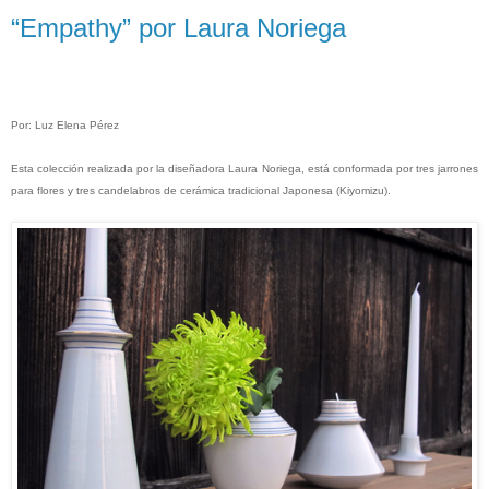
“Empathy” por Laura Noriega
Por: Luz E
le
na Pérez
Esta colección realizada por la diseñadora Laura Noriega, está conformada por tres
jarrones
para flores y
tres
candelabros
de cerámica
tradicional
Japonesa (
Kiyomizu).