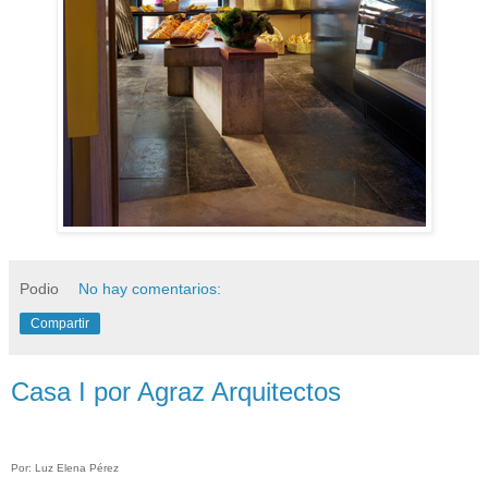
Podio
No hay comentarios:
Compartir
Casa I por Agraz Arquitectos
Por: Luz E
lena P
érez