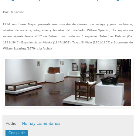
Por: Redacción
El Museo Franz Mayer presenta una muestra de diseño que incluye joyería, mobiliario,
objetos decorativos, fotografías y bocetos del diseñador William Spratling. La exposición
estará vigente hasta el 17 de Febrero, se divide en 4 espacios: Taller Las Delicias (Ca.
1931-1945), Experiencia en Alaska (1947-1951), Taxco El Viejo (1951-1967) y Sucesores de
William Spratling (1979- a la fecha).
Podio
No hay comentarios:
Compartir