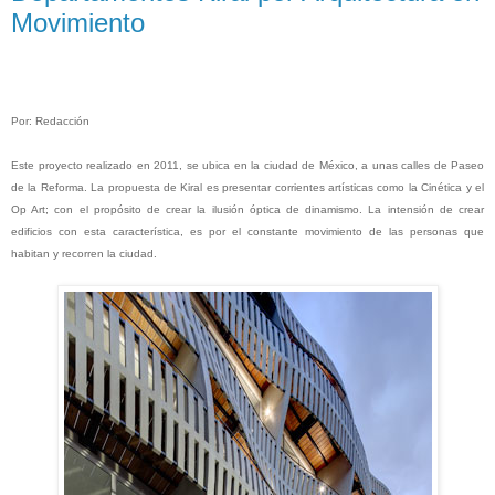
Movimiento
Por: Redacción
Este proyecto realizado en 2011, se ubica en la ciudad de México, a unas calles de Paseo
de la Reforma. La propuesta de Kiral es presentar corrientes artísticas como la Cinética y el
Op Art; con el propósito de crear la ilusión óptica
de dinamismo. La intensión de crear
edificios con esta característica, es por el constante movimiento de las personas que
habitan y recorren la ciudad.