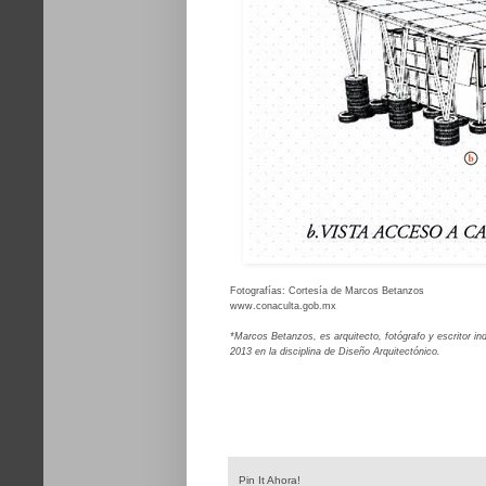
Fotografías: Cortesía de Marcos Betanzos
www.conaculta.gob.mx
*Marcos Betanzos, es arquitecto, fotógrafo y escritor
2013 en la disciplina de Diseño Arquitectónico.
Pin It Ahora!