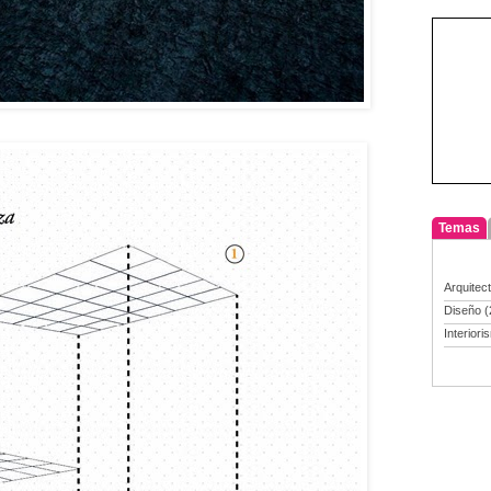
Temas
Arquitec
Diseño
(
Interiori