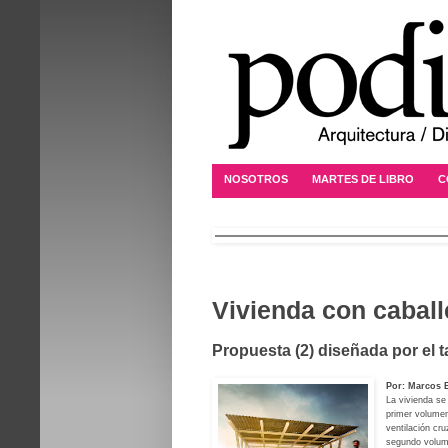
NOSOTROS
MARTES DE LIBRO
C
Vivienda con caball
Propuesta (2) diseñada por el
Por: Marcos
La vivienda se
primer volumen
ventilación cr
segundo volume