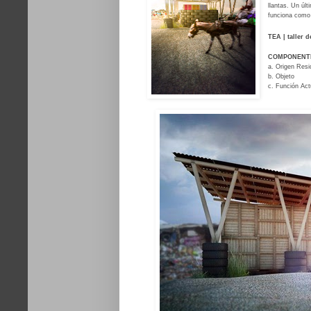
llantas. Un úl
funciona como 
TEA | taller 
COMPONENTE
a. Origen Resi
b. Objeto
c. Función Act