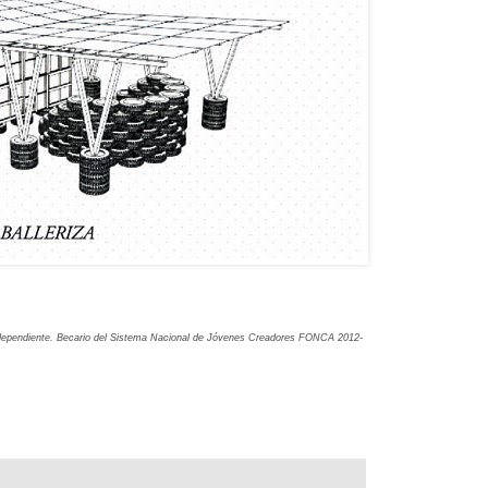
 independiente. Becario del Sistema Nacional de Jóvenes Creadores FONCA 2012-