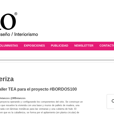
OLUMNISTAS
EXPOSICIONES
PUBLICIDAD
NEWSLETTER
CONTACT
eriza
 taller TEA para el proyecto #BORDOS100
 Betanzos @MBetanzos
 proyecta operando y configurando los componentes del sitio. Se construye un
 que resuelve la vivienda con una base y muros de pallets de madera, una
uzada con láminas metálicas para las ventanas y una cubierta de hule. El
n que es la caballeriza, se forma por el apilamiento (en planta circular) de