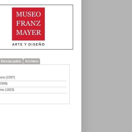
Destacados
Archivo
tura
(2287)
2308)
smo
(1823)