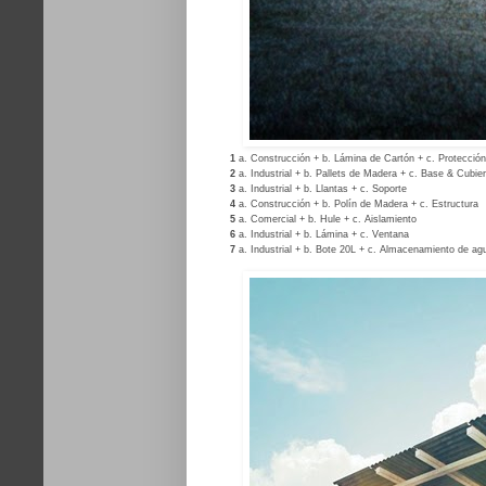
1
a. Construcción + b. Lámina de Cartón + c. Protección
2
a. Industrial + b. Pallets de Madera + c. Base & Cubier
3
a. Industrial + b. Llantas + c. Soporte
4
a. Construcción + b. Polín de Madera + c. Estructura
5
a. Comercial + b. Hule + c. Aislamiento
6
a. Industrial + b. Lámina + c. Ventana
7
a. Industrial + b. Bote 20L + c. Almacenamiento de ag