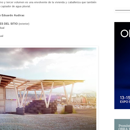
timo y tercer volumen es una envolvente de la vivienda y caballeriza que también
captador de agua pluvial.
de Eduardo Audirac
S DEL SITIO
(exterior)
dual
ual