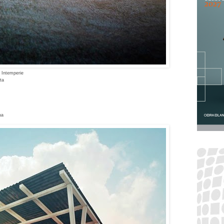
 Intemperie
ta
ua