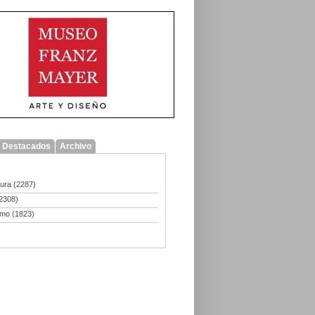
Destacados
Archivo
tura
(2287)
2308)
smo
(1823)