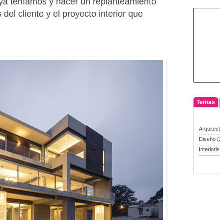
ue ya teníamos y hacer un replanteamiento
del cliente y el proyecto interior que
Temas
Arquitec
Diseño
(
Interiori