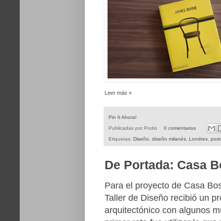
Leer más »
Pin It Ahora!
Publicadas por
Podio
0 comentarios
Etiquetas:
Diseño
,
diseño milanés
,
Londres
,
pos
De Portada: Casa B
Para el proyecto de Casa Bo
Taller de Diseño recibió un 
arquitectónico con algunos mu