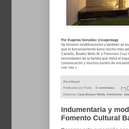
Por Eugenia González @eugeniagg
Se hicieron modificaciones y también se tu
que el funcionamiento fuera mucho más ade
Carreño, Beatriz Bello M. y Francisco Cruz
necesidades de la familia que vivirá el esp
comunicación y muchos puntos de encuentro
Leer más »
Pin It Ahora!
Publicadas por
Podio
0 comentarios
Etiquetas:
Casa Bosque Niebla
,
Interiorismo
,
Jal
Indumentaria y mod
Fomento Cultural 