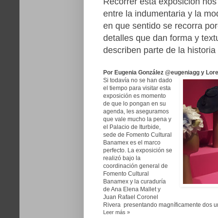
Recorrer esta exposición nos 
entre la indumentaria y la mo
en que sentido se recorra por
detalles que dan forma y tex
describen parte de la histori
Por Eugenia González @eugeniagg y Lore
Si todavía no se han dado
el tiempo para visitar esta
exposición es momento
de que lo pongan en su
agenda, les aseguramos
que vale mucho la pena y
el Palacio de Iturbide,
sede de Fomento Cultural
Banamex es el marco
perfecto. La exposición se
realizó bajo la
coordinación general de
Fomento Cultural
Banamex y la curaduría
de Ana Elena Mallet y
Juan Rafael Coronel
Rivera presentando magníficamente dos uni
Leer más »