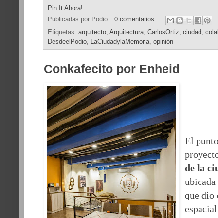
Pin It Ahora!
Publicadas por
Podio
0 comentarios
Etiquetas:
arquitecto
,
Arquitectura
,
CarlosOrtiz
,
ciudad
,
cola
DesdeelPodio
,
LaCiudadylaMemoria
,
opinión
Conkafecito por Enheid
El punto
proyecto
de la c
ubicada 
que dio 
espacial