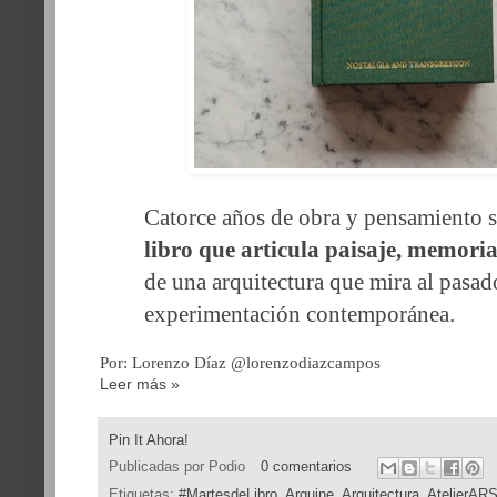
Catorce años de obra y pensamiento 
libro que articula paisaje, memoria
de una arquitectura que mira al pasado
experimentación contemporánea.
Por:
Lorenzo Díaz @lorenzodiazcampos
Leer más »
Pin It Ahora!
Publicadas por
Podio
0 comentarios
Etiquetas:
#MartesdeLibro
,
Arquine
,
Arquitectura
,
AtelierAR