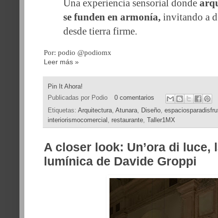
Una experiencia sensorial donde
arqu
se funden en armonía,
invitando a d
desde tierra firme.
Por: podio @podiomx
Leer más »
Pin It Ahora!
Publicadas por
Podio
0 comentarios
Etiquetas:
Arquitectura
,
Atunara
,
Diseño
,
espaciosparadisfru
interiorismocomercial
,
restaurante
,
Taller1MX
A closer look: Un’ora di luce, 
lumínica de Davide Groppi