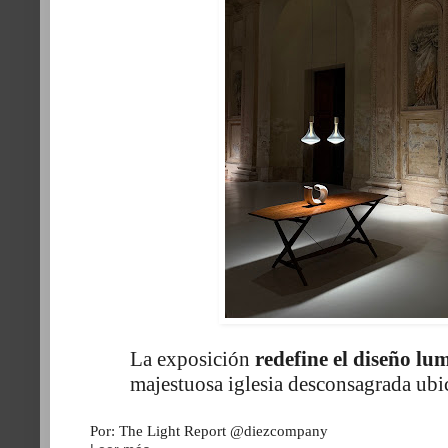
La exposició
n
redefine el dise
ñ
o lu
majestuosa iglesia desconsagrada ubic
Por: The Light Report @diezcompany