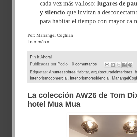
cada vez más valioso:
lugares de pa
y silencio
que invitan a desconectar
para habitar el tiempo con mayor cal
Por: Mariangel Coghlan
Leer más »
Pin It Ahora!
Publicadas por
Podio
0 comentarios
Etiquetas:
ApuntessobreelHabitar
,
arquitecturadeinteriores
,
b
interiorismocomercial
,
interiorismoresidencial
,
MariangelCog
La colección AW26 de Tom Dix
hotel Mua Mua