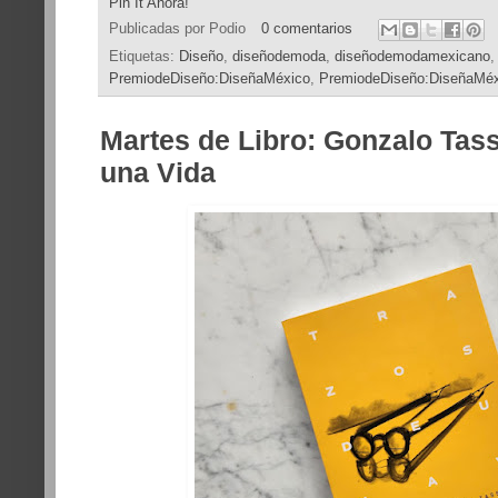
Pin It Ahora!
Publicadas por
Podio
0 comentarios
Etiquetas:
Diseño
,
diseñodemoda
,
diseñodemodamexicano
PremiodeDiseño:DiseñaMéxico
,
PremiodeDiseño:DiseñaMé
Martes de Libro: Gonzalo Tass
una Vida