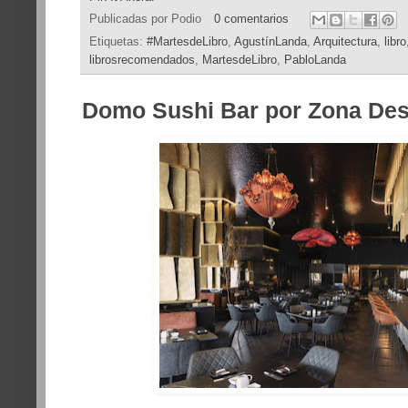
Publicadas por
Podio
0 comentarios
Etiquetas:
#MartesdeLibro
,
AgustínLanda
,
Arquitectura
,
libro
librosrecomendados
,
MartesdeLibro
,
PabloLanda
Domo Sushi Bar por Zona De