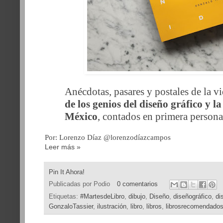
Anécdotas, pasares y postales de la 
de los genios del diseño gráfico y l
México
, contados en primera persona
Por: Lorenzo Díaz @lorenzodíazcampos
Leer más »
Pin It Ahora!
Publicadas por
Podio
0 comentarios
Etiquetas:
#MartesdeLibro
,
dibujo
,
Diseño
,
diseñográfico
,
di
GonzaloTassier
,
ilustración
,
libro
,
libros
,
librosrecomendado