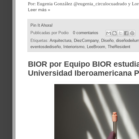
Por: Eugenia González @eugenia_circulocuadrado y Lo
Leer más »
Pin It Ahora!
Publicadas por
Podio
0 comentarios
Etiquetas:
Arquitectura
,
DiezCompany
,
Diseño
,
diseñodeilum
eventosdediseño
,
Interiorismo
,
LeeBroom
,
TheResident
BIOR por Equipo BIOR estudia
Universidad Iberoamericana 