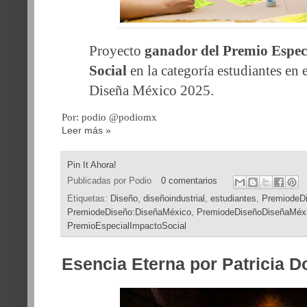
Proyecto
ganador del Premio Espec
Social
en la categoría estudiantes en
Diseña México 2025.
Por: podio @podiomx
Leer más »
Pin It Ahora!
Publicadas por
Podio
0 comentarios
Etiquetas:
Diseño
,
diseñoindustrial
,
estudiantes
,
PremiodeD
PremiodeDiseño:DiseñaMéxico
,
PremiodeDiseñoDiseñaMéx
PremioEspecialImpactoSocial
Esencia Eterna por Patricia Do