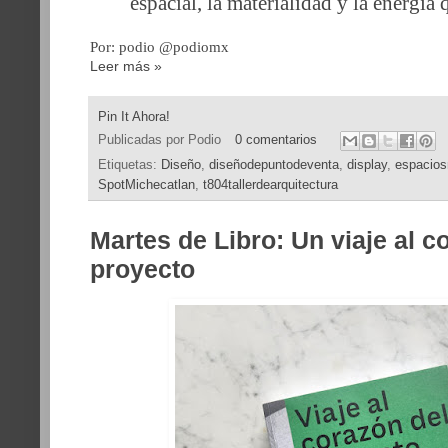
espacial, la materialidad y la energía 
Por: podio @podiomx
Leer más »
Pin It Ahora!
Publicadas por
Podio
0 comentarios
Etiquetas:
Diseño
,
diseñodepuntodeventa
,
display
,
espacios
SpotMichecatlan
,
t804tallerdearquitectura
Martes de Libro: Un viaje al c
proyecto