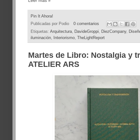
Leer más »
Pin It Ahora!
Publicadas por
Podio
0 comentarios
Etiquetas:
Arquitectura
,
DavideGroppi
,
DiezCompany
,
Diseñ
iluminación
,
Interiorismo
,
TheLightReport
Martes de Libro: Nostalgia y t
ATELIER ARS