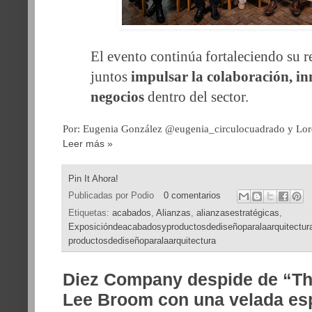
El evento continúa fortaleciendo su r
juntos
impulsar la colaboración, i
negocios
dentro del sector.
Por: Eugenia González @eugenia_circulocuadrado y Lo
Leer más »
Pin It Ahora!
Publicadas por
Podio
0 comentarios
Etiquetas:
acabados
,
Alianzas
,
alianzasestratégicas
,
Exposicióndeacabadosyproductosdediseñoparalaarquitectur
productosdediseñoparalaarquitectura
Diez Company despide de “Th
Lee Broom con una velada es