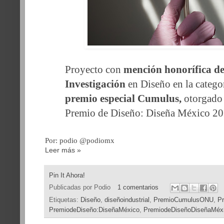
Proyecto con
mención honorífica de
Investigación
en Diseño en la categor
premio especial Cumulus,
otorgado 
Premio de Diseño: Diseña México 20
Por: podio @podiomx
Leer más »
Pin It Ahora!
Publicadas por
Podio
1 comentarios
Etiquetas:
Diseño
,
diseñoindustrial
,
PremioCumulusONU
,
P
PremiodeDiseño:DiseñaMéxico
,
PremiodeDiseñoDiseñaMéx