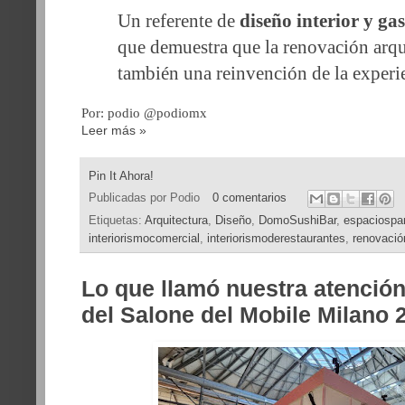
Un referente de 
diseño interior y g
que demuestra que la renovación arqui
también una reinvención de la experie
Por: podio @podiomx
Leer más »
Pin It Ahora!
Publicadas por
Podio
0 comentarios
Etiquetas:
Arquitectura
,
Diseño
,
DomoSushiBar
,
espaciospar
interiorismocomercial
,
interiorismoderestaurantes
,
renovació
Lo que llamó nuestra atención
del Salone del Mobile Milano 