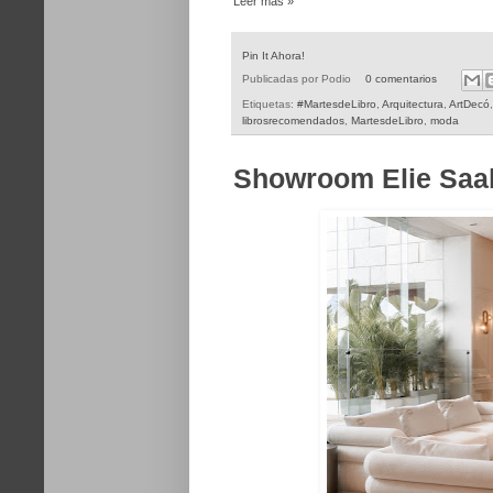
Leer más »
Pin It Ahora!
Publicadas por
Podio
0 comentarios
Etiquetas:
#MartesdeLibro
,
Arquitectura
,
ArtDecó
librosrecomendados
,
MartesdeLibro
,
moda
Showroom Elie Saab 