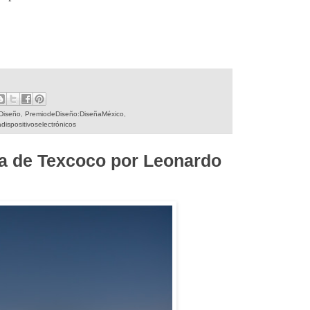
Diseño
,
PremiodeDiseño:DiseñaMéxico
,
dispositivoselectrónicos
a de Texcoco por Leonardo