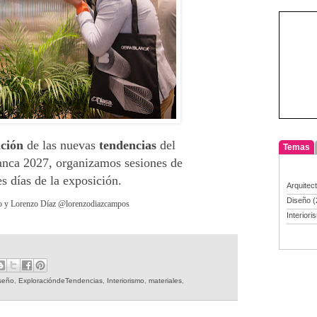
ación
de las nuevas
tendencias
del
Temas
nca 2027, organizamos sesiones de
es días de la exposición.
Arquitec
Diseño
(
o y Lorenzo Díaz @lorenzodiazcampos
Interiori
seño
,
ExploracióndeTendencias
,
Interiorismo
,
materiales
,