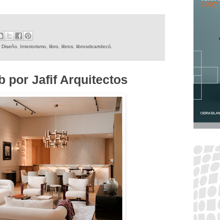
,
Diseño
,
Interiorismo
,
libro
,
libros
,
librosdeartdecó
,
por Jafif Arquitectos