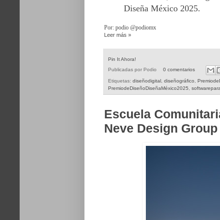
Diseña México 2025.
Por: podio @podiomx
Leer más »
Pin It Ahora!
Publicadas por
Podio
0 comentarios
Etiquetas:
diseñodigital
,
diseñográfico
,
Premiode
PremiodeDiseñoDiseñaMéxico2025
,
softwarepara
Escuela Comunitari
Neve Design Group