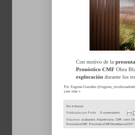
Con motivo de la
present
Pronóstico CMF
Obra Bla
exploración
durante los tr
Por: Eugenia González @eugenia_circulocuadrad
Leer más »
Pin It Ahora!
Publicadas por
Podio
0 comentarios
Etiquetas:
acabados
,
Arquitectura
,
CMF
,
color
,
Di
PronósticoCMF
,
PronósticoCMFObraBlanca2027