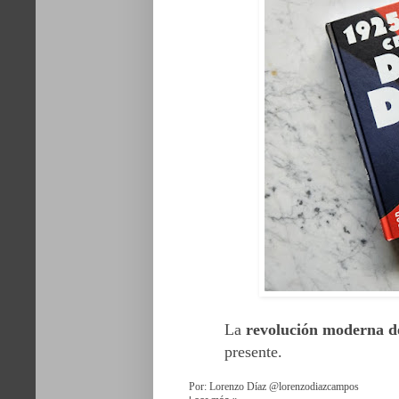
La
revolución moderna d
presente.
Por: Lorenzo Díaz @lorenzodiazcampos