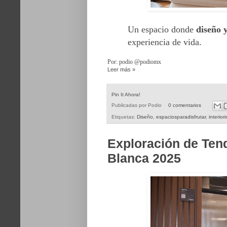
Un espacio donde
diseño y
experiencia de vida.
Por: podio @podiomx
Leer más »
Pin It Ahora!
Publicadas por
Podio
0 comentarios
Etiquetas:
Diseño
,
espaciosparadisfrutar
,
interio
Exploración de Ten
Blanca 2025