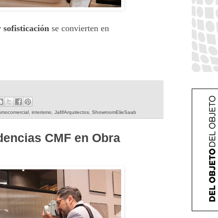
 sofisticación
se convierten en
rismocomercial
,
interismo
,
JafifArquitectos
,
ShowroomElieSaab
dencias CMF en Obra