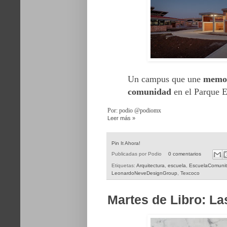
Un campus que une
memor
comunidad
en el Parque 
Por: podio @podiomx
Leer más »
Pin It Ahora!
Publicadas por
Podio
0 comentarios
Etiquetas:
Arquitectura
,
escuela
,
EscuelaComunit
LeonardoNeveDesignGroup
,
Texcoco
Martes de Libro: L