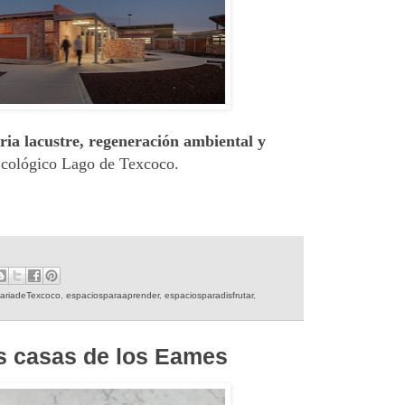
ia lacustre, regeneración ambiental y
Ecológico Lago de Texcoco.
ariadeTexcoco
,
espaciosparaaprender
,
espaciosparadisfrutar
,
as casas de los Eames