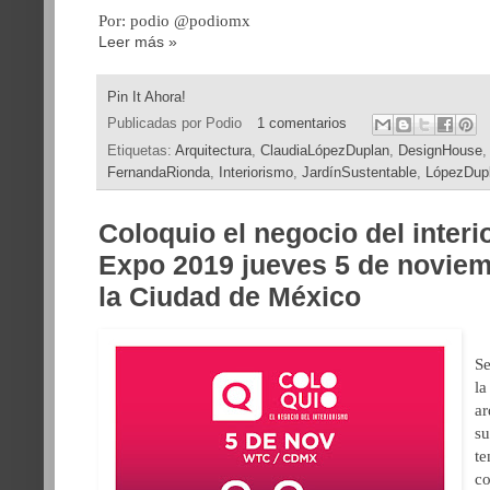
Por: podio @podiomx
Leer más »
Pin It Ahora!
Publicadas por
Podio
1 comentarios
Etiquetas:
Arquitectura
,
ClaudiaLópezDuplan
,
DesignHouse
FernandaRionda
,
Interiorismo
,
JardínSustentable
,
LópezDupl
Coloquio el negocio del interi
Expo 2019 jueves 5 de novie
la Ciudad de México
Se
la
ar
s
te
co