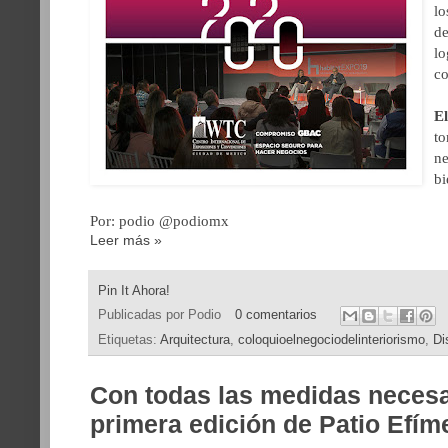
lo
de
lo
co
E
to
ne
bi
Por: podio @podiomx
Leer más »
Pin It Ahora!
Publicadas por
Podio
0 comentarios
Etiquetas:
Arquitectura
,
coloquioelnegociodelinteriorismo
,
Di
Con todas las medidas necesa
primera edición de Patio Efím