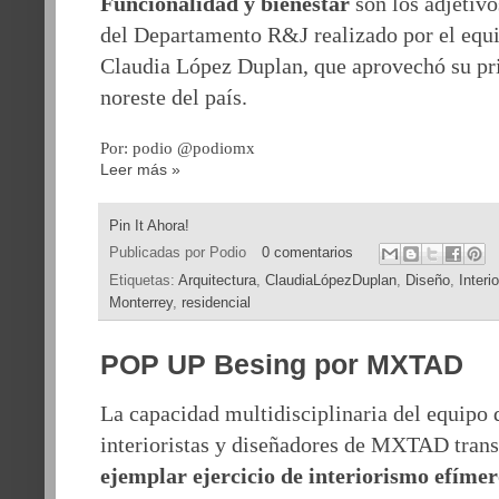
Funcionalidad y bienestar
son los adjetivo
del Departamento R&J realizado por el equi
Claudia López Duplan, que aprovechó su pri
noreste del país.
Por: podio @podiomx
Leer más »
Pin It Ahora!
Publicadas por
Podio
0 comentarios
Etiquetas:
Arquitectura
,
ClaudiaLópezDuplan
,
Diseño
,
Interi
Monterrey
,
residencial
POP UP Besing por MXTAD
La capacidad multidisciplinaria del equipo 
interioristas y diseñadores de MXTAD tran
ejemplar ejercicio de interiorismo efíme