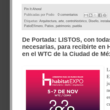
Pin It Ahora!
Publicadas por
Podio
0 comentarios
Etiquetas:
Arquitectura
,
arte
,
centrohistórico
,
Diseño
,
instal
PatioEfímero
,
Patios
,
patrimonio
,
puebla
De Portada: LISTOS, con toda
necesarias, para recibirte en
en el WTC de la Ciudad de Mé
L
E
j
n
e
c