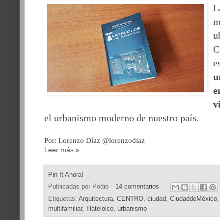
L
m
u
C
e
u
e
v
el urbanismo moderno de nuestro país.
Por: Lorenzo Díaz @lorenzodiaz
Leer más »
Pin It Ahora!
Publicadas por
Podio
14 comentarios
Etiquetas:
Arquitectura
,
CENTRO
,
ciudad
,
CiudaddeMéxico
multifamiliar
,
Tlatelolco
,
urbanismo