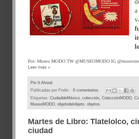
d
a
v
f
i
l
Por: Museo MODO
TW @MUSEOMODO
IG @museom
Leer más »
Pin It Ahora!
Publicadas por
Podio
0 comentarios
Etiquetas:
CiudaddeMéxico
,
colección
,
ColecciónMODO
,
Co
MuseoMODO
,
objetodelobjeto
,
objetos
Martes de Libro: Tlatelolco, c
ciudad