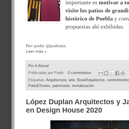
importante es
motivar a to
visite los patios de grand
histórico de Puebla
y conv
propuestas ahí exhibidas.
Por: podio
@podiomx
Leer más »
Pin It Ahora!
Publicadas por
Podio
0 comentarios
Etiquetas:
Arquitectura
,
arte
,
BouéArquitectos
,
centrohistóri
PatioEfímero
,
patrimonio
,
revitalización
López Duplan Arquitectos y J
en Design House 2020