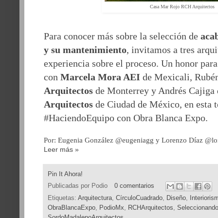
Casa Mar Rojo RCH Arquitectos
Para conocer más sobre la selección de
acab
y su mantenimiento
, invitamos a tres arqu
experiencia sobre el proceso. Un honor para
con
Marcela Mora AEI
de Mexicali, Rubé
Arquitectos
de Monterrey y Andrés Cajiga
Arquitectos
de Ciudad de México, en esta t
#HaciendoEquipo con Obra Blanca Expo.
Por: Eugenia González @eugeniagg y Lorenzo Díaz @lo
Leer más »
Pin It Ahora!
Publicadas por
Podio
0 comentarios
Etiquetas:
Arquitectura
,
CírculoCuadrado
,
Diseño
,
Interioris
ObraBlancaExpo
,
PodioMx
,
RCHArquitectos
,
Seleccionand
SordoMadalenoArquitectos