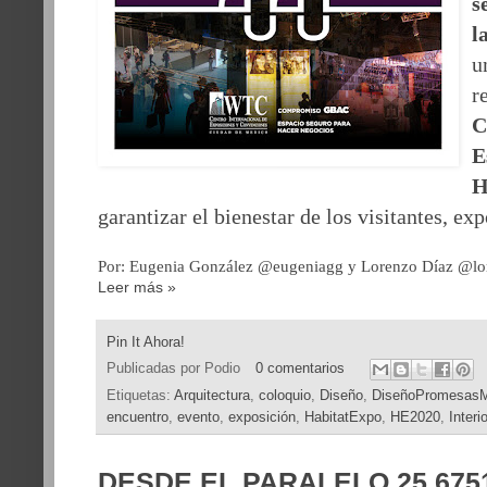
s
l
u
r
C
E
H
garantizar el bienestar de los visitantes, ex
Por: Eugenia González @eugeniagg y Lorenzo Díaz @lo
Leer más »
Pin It Ahora!
Publicadas por
Podio
0 comentarios
Etiquetas:
Arquitectura
,
coloquio
,
Diseño
,
DiseñoPromesasM
encuentro
,
evento
,
exposición
,
HabitatExpo
,
HE2020
,
Interi
DESDE EL PARALELO 25.6751