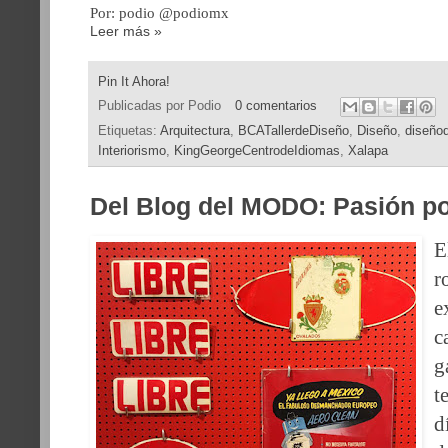
Por: podio @podiomx
Leer más »
Pin It Ahora!
Publicadas por
Podio
0 comentarios
Etiquetas:
Arquitectura
,
BCATallerdeDiseño
,
Diseño
,
diseño
Interiorismo
,
KingGeorgeCentrodeIdiomas
,
Xalapa
Del Blog del MODO: Pasión po
E
r
e
c
g
t
d