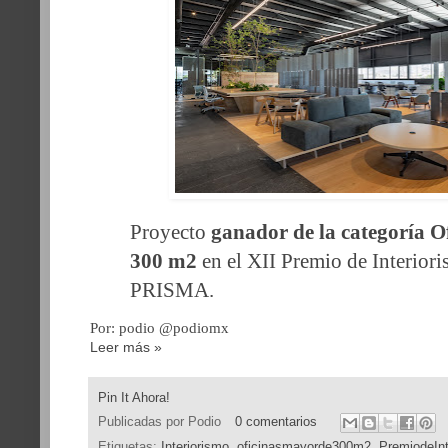
Proyecto
ganador de la categoría O
300 m2
en el XII Premio de Interio
PRISMA.
Por: podio @podiomx
Leer más »
Pin It Ahora!
Publicadas por
Podio
0 comentarios
Etiquetas:
Interiorismo
,
oficinasmayorde300m2
,
PremiodeIn