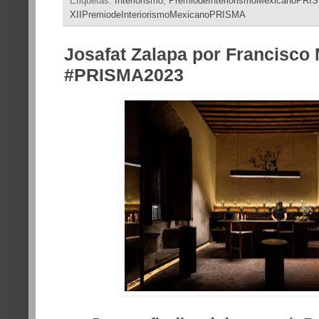
Etiquetas:
Interiorismo
,
PremiodeInteriorismoMexicanoPRI
XIIPremiodeInteriorismoMexicanoPRISMA
Josafat Zalapa por Francisco
#PRISMA2023