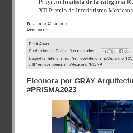
Proyecto
finalista de la categoría 
XII Premio de Interiorismo Mexica
Por: podio @podiomx
Leer más »
Pin It Ahora!
Publicadas por
Podio
0 comentarios
Etiquetas:
Interiorismo
,
PremiodeInteriorismoMexicanoPRI
XIIPremiodeInteriorismoMexicanoPRISMA
Eleonora por GRAY Arquitect
#PRISMA2023