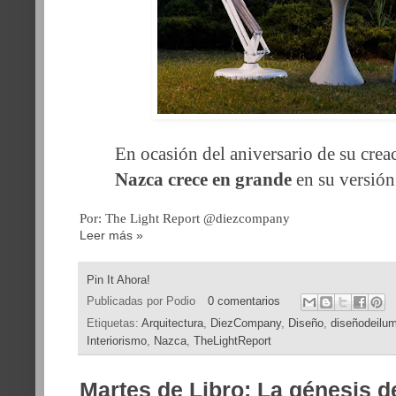
En ocasión del aniversario de su creac
Nazca crece en grande
en su versión
Por: The Light Report @diezcompany
Leer más »
Pin It Ahora!
Publicadas por
Podio
0 comentarios
Etiquetas:
Arquitectura
,
DiezCompany
,
Diseño
,
diseñodeilum
Interiorismo
,
Nazca
,
TheLightReport
Martes de Libro: La génesis d