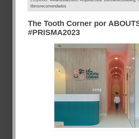
Etiquetas:
#MartesdeLibro
,
Arquitectura
,
BertrandGoldberg
,
librosrecomendados
The Tooth Corner por ABOU
#PRISMA2023