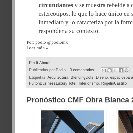
circundantes
y se muestra rebelde a
estereotipos, lo que lo hace único en
inmediato y lo caracteriza por
la form
responder a su contexto.
Por: podio @podiomx
Leer más »
Pin It Ahora!
Publicadas por
Podio
0 comentarios
Etiquetas:
Arquitectura
,
BlendingDots
,
Diseño
,
espaciosparad
FultonBusinessLuxuryHotel
,
Interiorismo
,
RogelioCastillo
Pronóstico CMF Obra Blanca 