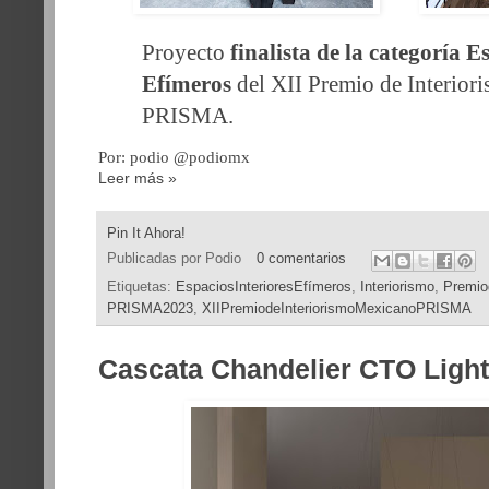
Proyecto
finalista de la categoría E
Efímeros
del XII Premio de Interio
PRISMA.
Por: podio @podiomx
Leer más »
Pin It Ahora!
Publicadas por
Podio
0 comentarios
Etiquetas:
EspaciosInterioresEfímeros
,
Interiorismo
,
Premio
PRISMA2023
,
XIIPremiodeInteriorismoMexicanoPRISMA
Cascata Chandelier CTO Light