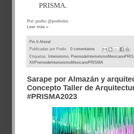
PRISMA.
Por: podio @podiomx
Leer más »
Pin It Ahora!
Publicadas por
Podio
0 comentarios
Etiquetas:
Interiorismo
,
PremiodeInteriorismoMexicanoPRI
XIIPremiodeInteriorismoMexicanoPRISMA
Sarape por Almazán y arquite
Concepto Taller de Arquitectu
#PRISMA2023