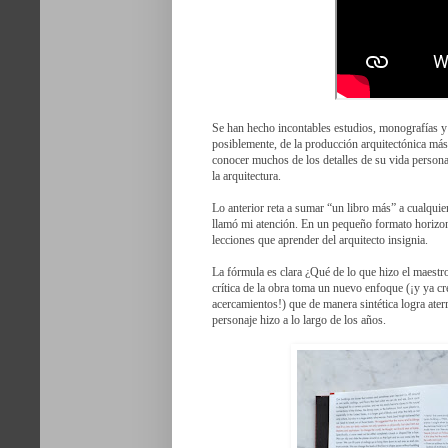
Se han hecho incontables estudios, monografías y 
posiblemente, de la producción arquitectónica m
conocer muchos de los detalles de su vida person
la arquitectura.
Lo anterior reta a sumar “un libro más” a cualquier
llamó mi atención. En un pequeño formato horizont
lecciones que aprender del arquitecto insignia.
La fórmula es clara ¿Qué de lo que hizo el maestro
crítica de la obra toma un nuevo enfoque (¡y ya cr
acercamientos!) que de manera sintética logra aterr
personaje hizo a lo largo de los años.