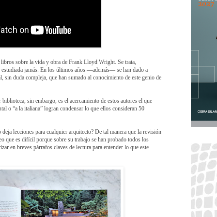
libros sobre la vida y obra de Frank Lloyd Wright. Se trata,
ás estudiada jamás. En los últimos años —además— se han dado a
al, sin duda compleja, que han sumado al conocimiento de este genio de
 biblioteca, sin embargo, es el acercamiento de estos autores el que
al o “a la italiana” logran condensar lo que ellos consideran 50
 deja lecciones para cualquier arquitecto? De tal manera que la revisión
eo que es difícil porque sobre su trabajo se han probado todos los
izar en breves párrafos claves de lectura para entender lo que este