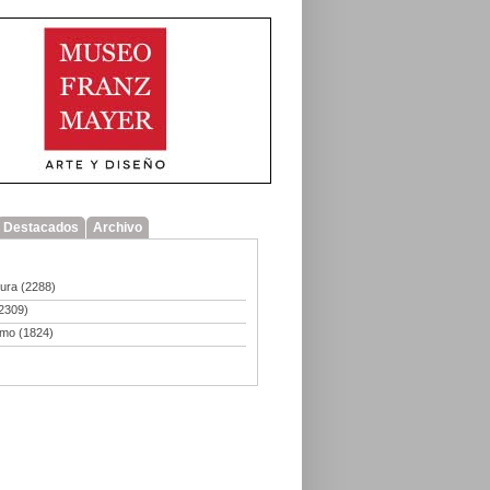
Destacados
Archivo
tura
(2288)
2309)
smo
(1824)