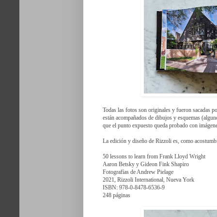
Todas las fotos son originales y fueron sacadas po
están acompañados de dibujos y esquemas (algunos 
que el punto expuesto queda probado con imágene
La edición y diseño de Rizzoli es, como acostumbr
50 lessons to learn from Frank Lloyd Wright
Aaron Betsky y Gideon Fink Shapiro
Fotografías de Andrew Pielage
2021, Rizzoli International, Nueva York
ISBN: 978-0-8478-6536-9
248 páginas