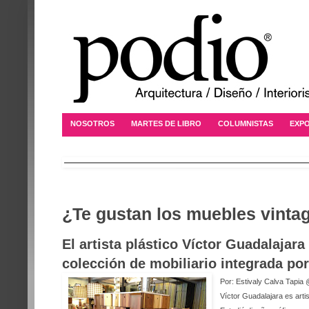
NOSOTROS
MARTES DE LIBRO
COLUMNISTAS
EXPO
¿Te gustan los muebles vinta
El artista plástico Víctor Guadalajar
colección de mobiliario integrada po
Por: Estivaly Calva Tapia
Víctor Guadalajara es artis