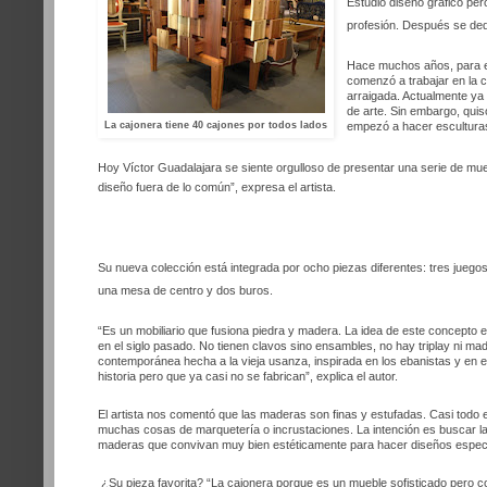
Estudió diseño gráfico pe
profesión. Después se dedi
Hace muchos años, para e
comenzó a trabajar en la c
arraigada. Actualmente ya 
de arte. Sin embargo, quis
La cajonera tiene 40 cajones por todos
lados
empezó a hacer escultura
Hoy Víctor Guadalajara se siente orgulloso de presentar una serie de mu
diseño fuera de lo común”, expresa el artista.
Su nueva colección está integrada por ocho piezas diferentes: tres juego
una mesa de centro y dos buros.
“Es un mobiliario que fusiona piedra y madera. La idea de este concepto
en el siglo pasado. No tienen clavos sino ensambles, no hay triplay ni ma
contemporánea hecha a la vieja usanza, inspirada en los ebanistas y en 
historia pero que ya casi no se fabrican”, explica el autor.
El artista nos comentó que las maderas son finas y estufadas. Casi todo
muchas cosas de marquetería o incrustaciones. La intención es buscar la
maderas que convivan muy bien estéticamente para hacer diseños especi
¿Su pieza favorita? “La cajonera porque es un mueble sofisticado pero 