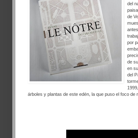
del n
paisa
de Ve
mues
antes
traba
por p
emba
preci
de su
en su
del P
torme
1999
árboles y plantas de este edén, la que puso el foco de