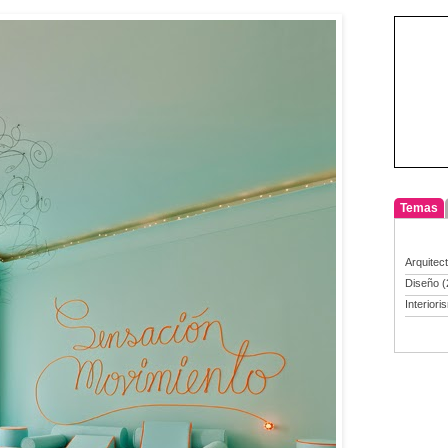
Temas
Arquitec
Diseño
(
Interiori