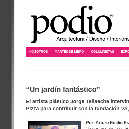
NOSOTROS
MARTES DE LIBRO
COLUMNISTAS
EXPO
“Un jardín fantástico”
El artista plástico Jorge Tellaeche interv
Pizza para contribuir con la fundación
Va 
Por: Arturo Emilio E
Va por mi cuenta es
un