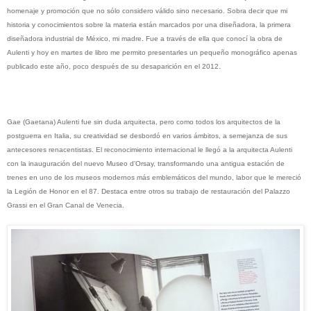
homenaje y promoción que no sólo considero válido sino necesario. Sobra decir que mi
historia y conocimientos sobre la materia están marcados por una diseñadora, la primera
diseñadora industrial de México, mi madre. Fue a través de ella que conocí la obra de
Aulenti y hoy en martes de libro me permito presentarles un pequeño monográfico apenas
publicado este año, poco después de su desaparición en el 2012.
Gae (Gaetana) Aulenti fue sin duda arquitecta, pero como todos los arquitectos de la
postguerra en Italia, su creatividad se desbordó en varios ámbitos, a semejanza de sus
antecesores renacentistas. El reconocimiento internacional le llegó a la arquitecta Aulenti
con la inauguración del nuevo Museo d’Orsay, transformando una antigua estación de
trenes en uno de los museos modernos más emblemáticos del mundo, labor que le mereció
la Legión de Honor en el 87. Destaca entre otros su trabajo de restauración del Palazzo
Grassi en el Gran Canal de Venecia.