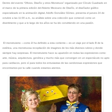
Dentro del evento “Oficios, Diseño y otros Monstruos” organizado por Círculo Cuadrado en
el marco de la primera edición del Abierto Mexicano de Diseño, el diseñador gráfico
especializado en la animación digital, Adolfo González Gómez, presenta el jueves 24 de
octubre a las 11:00 a.m., su análisis sobre una colección que comenzó como un
divertimento y que a lo largo de los años se ha ido convirtiendo en una pasión.
El monstruismo —como él ha definido a esta corriente— es un viaje por el lado B de la
estética, una monstruosa recopilación de imagines de los más diversos rubros y donde
siempre hay sorpresas. El monstruismo hace su aparición en todas las expresiones como:
arte, música, arquitectura, genética y mucho más
que convergen en un espectáculo no apto
para cardiacos, pero sí para todos los entusiastas de las candorosas expresiones que
encontramos por la calle cuando estamos atentos.