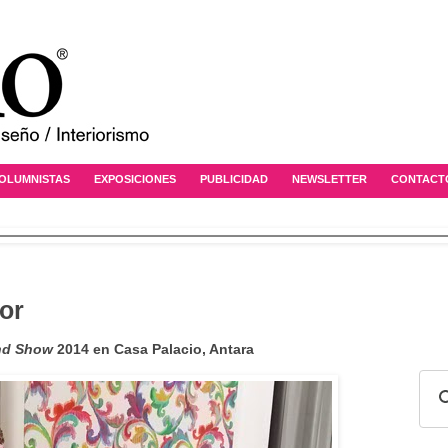
OLUMNISTAS
EXPOSICIONES
PUBLICIDAD
NEWSLETTER
CONTACT
or
nd Show
2014 en Casa Palacio, Antar
a