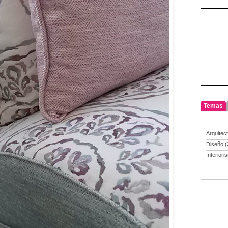
Temas
Arquitec
Diseño
(
Interiori