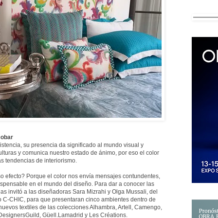
cobar
istencia, su presencia da significado al mundo visual y
lturas y comunica nuestro estado de ánimo, por eso el color
as tendencias de interiorismo.
o efecto? Porque el color nos envía mensajes contundentes,
ispensable en el mundo del diseño. Para dar a conocer las
las invitó a las diseñadoras Sara Mizrahi y Olga Mussali, del
co
C-CHIC, para que presentaran cinco ambientes dentro de
nuevos textiles de las colecciones Alhambra, Artell, Camengo,
esignersGuild, Güell.Lamadrid y Les Créations.