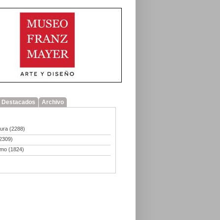
Destacados
Archivo
tura
(2288)
2309)
smo
(1824)