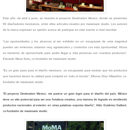
Este año, de abril a junio, se muestra el proyecto Destination Mexico, donde se presentan
60 diseñadores mexicanos, entre ellos artículos creados por masiosare studio. Los autores
de la marca expresan su opinión acerca de participar en este evento a nivel mundial:
“Las oportunidades y los alcances al ser exhibido en un escaparate de esta magnitud
pueden ser inmensos; estamos muy agradecidos y contentos con esta oportunidad. Ahora
es momento de aprovecharlo para poder llegar a más personas con nuestros productos”,
Eduardo Meza Soto
,
co-fundador de masiosare studio.
“Es un gran paso para el diseño mexicano, un escaparate para mostrar que los productos
que hacemos tienen la calidad para competir en todo el mundo”,
Alfonso Díaz
Villaseñor,
co-
fundador de masiosare studio.
“El proyecto Destination Mexico, me parece un gran logro para el diseño del país. México
tiene un alto potencial para ser una fortaleza creativa, una manera de lograrlo es vendiendo
productos nacionales al exterior; en otras palabras exportar diseño”,
Aldo Gutiérrez Galbert,
co-fundador de masiosare studio.