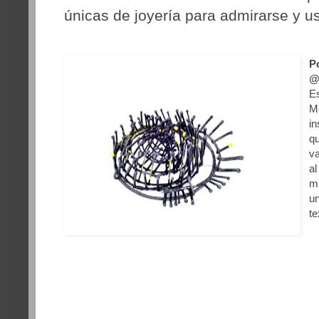
únicas de joyería para admirarse y u
P
@
Es
M
in
qu
v
al
m
un
te