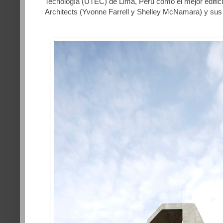
Tecnología (UTEC) de Lima, Perú como el mejor edifici
Architects (Yvonne Farrell y Shelley McNamara) y sus s