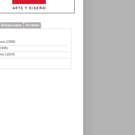
Destacados
Archivo
tura
(2288)
2309)
smo
(1824)