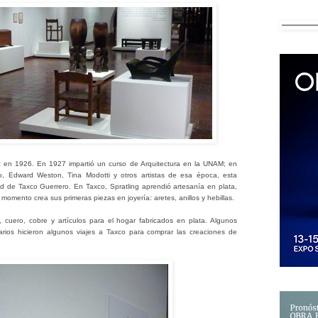
vez en 1926. En 1927 impartió un curso de Arquitectura en la UNAM; en
o, Edward Weston, Tina Modotti y otros artistas de esa época, esta
dad de Taxco Guerrero.
En Taxco, Spratling aprendió artesanía en plata,
momento crea sus primeras piezas en joyería: aretes, anillos y hebillas.
cuero, cobre y artículos para el hogar fabricados en plata. Algunos
arios hicieron algunos viajes a Taxco para comprar las creaciones de