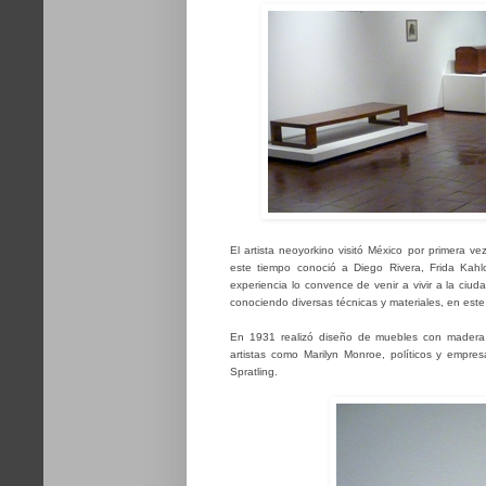
El artista neoyorkino visitó México por primera 
este tiempo conoció a Diego Rivera, Frida Kahl
experiencia lo convence de venir a vivir a la ciu
conociendo diversas técnicas y materiales, en este 
En 1931 realizó diseño de muebles con madera, 
artistas como Marilyn Monroe, políticos y empres
Spratling.