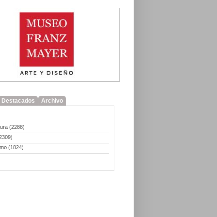
Destacados
Archivo
tura
(2288)
2309)
smo
(1824)