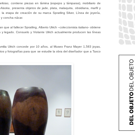
licias,
contiene piezas en lámina (espejos y lámparas), mobiliario de
 Alaska
, presenta objetos de jade, plata, malaquita, obsidiana, marfil y
la etapa de creación de su marca Spratling Silver, Línea de joyería,
ita y concha nácar.
que al fallecer Spratling, Alberto Ulrich –coleccionista italiano- obtiene
n y legado. Consuelo y Violante Ulrich actualmente producen las líneas
 familia Ulrich concede por 10 años, al Museo Franz Mayer 1,583 joyas,
tos y fotografías para que se estudie la obra del diseñador que a Taxco