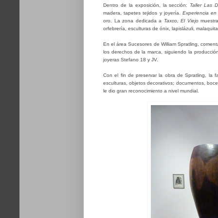
Dentro de la exposición, la sección:
Taller Las De
madera, tapetes tejidos y joyería.
Experiencia en
oro. La zona dedicada a
Taxco, El Viejo
muestra 
orfebrería, esculturas de ónix, lapislázuli, malaqu
En el área Sucesores de William Spratling, comentan 
los derechos de la marca, siguiendo la producció
joyeras Stefano 18 y JV.
Con el fin de preservar la obra de Spratling, la
esculturas, objetos decorativos; documentos, boce
le dio gran reconocimiento a nivel mundial.