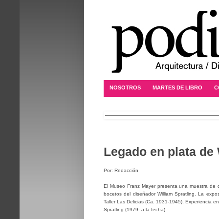
NOSOTROS
MARTES DE LIBRO
C
Legado en plata de 
Por: Redacción
El Museo Franz Mayer presenta una muestra de dise
bocetos del diseñador William Spratling. La expo
Taller Las Delicias (Ca. 1931-1945), Experiencia e
Spratling (1979- a la fecha).