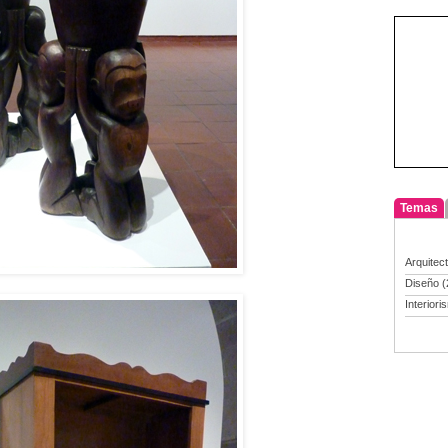
Temas
Arquitec
Diseño
(
Interiori