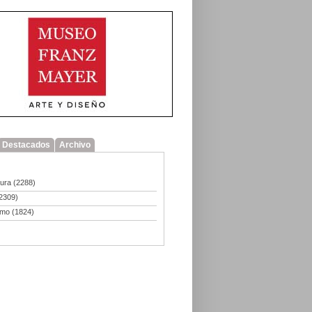
Destacados
Archivo
tura
(2288)
2309)
smo
(1824)