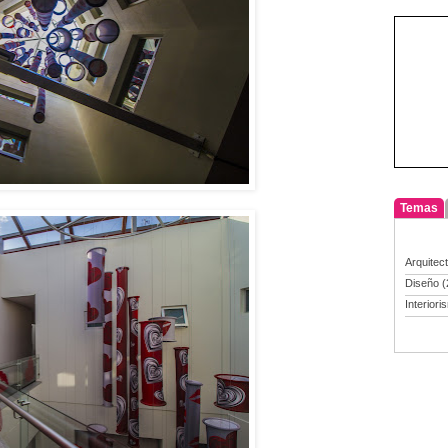
Temas
Arquitec
Diseño
(
Interiori