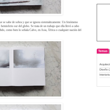
que se sabe de sobra y que se ignora sistemáticamente. Un fenómeno
 hemisferio sur del globo. Se trata de un trabajo que ella llevó a cabo
ido, como bien lo señala Calvo, en Asia, África o cualquier nación del
Temas
Arquitec
Diseño
(
Interiori