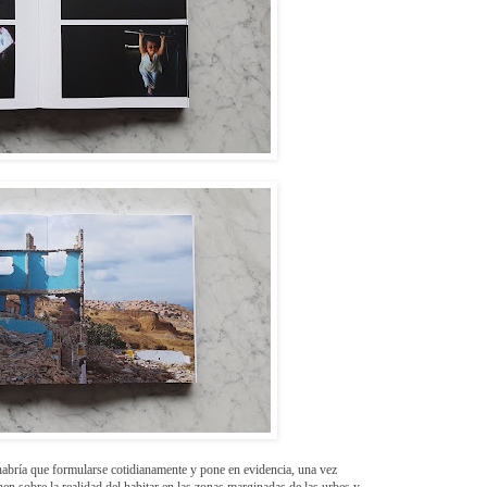
habría que formularse cotidianamente y pone en evidencia, una vez
nen sobre la realidad del habitar en las zonas marginadas de las urbes y