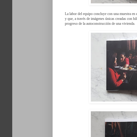
La labor del equipo concluye con una muestra en 
y que, a través de imágenes únicas creadas con hil
progreso de la autoconstrucción de una vivienda.