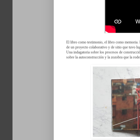
El libro como testimonio, el libro como memoria. 
de un proyecto colaborativo y de sitio que tuvo lu
Una indagatoria sobre los procesos de construcció
sobre la autoconstrucción y la zozobra que la rod