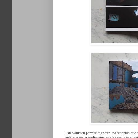
Este volumen permite registrar una reflexión que 
más, el poco entendimiento que los arquitectos tie