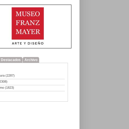
Destacados
Archivo
tura
(2287)
2308)
smo
(1823)