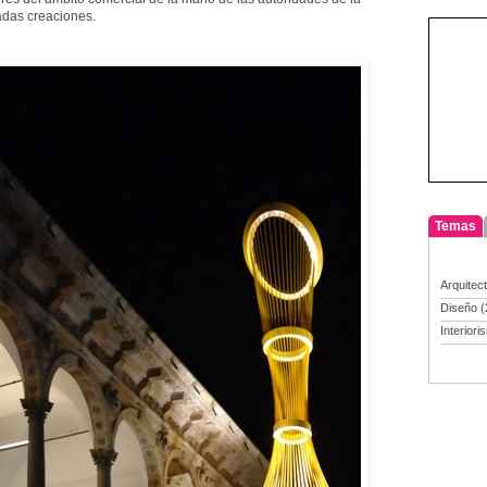
adas creaciones.
Temas
Arquitec
Diseño
(
Interiori