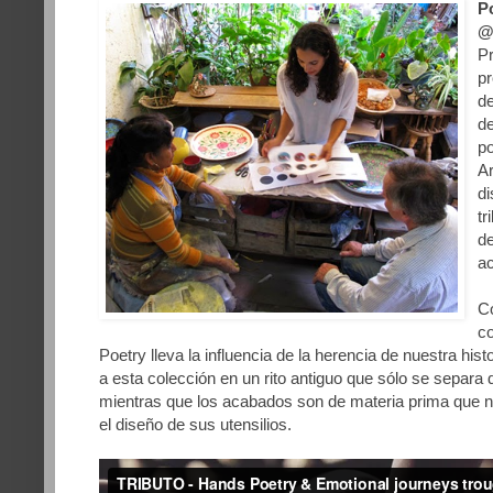
P
@
P
pr
de
d
p
Ar
d
tr
de
ac
Co
c
Poetry lleva la influencia de la herencia de nuestra his
a esta colección en un rito antiguo que sólo se separa 
mientras que los acabados son de materia prima que n
el diseño de sus utensilios.