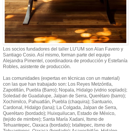
Los socios fundadores del taller LU’UM son Alan Favero y
Santiago Cosio. Así mismo, forman parte del equipo
Alejandra Pimentel, coordinadora de producción y Estefanía
Robles, asistente de producción.
Las comunidades (expertas en técnicas con un material)
con las que han trabajado son: Los Reyes Metzóntla,
Zapotitlán, Puebla (Barro); Nopala, Hidalgo (vidrio soplado);
Soledad de Guadalupe, Jalpan de Serra, Querétaro (barro);
Xochimilco, Pahuatlán, Puebla (chaquira); Santuario,
Cardonal, Hidalgo (lana); La Colgada, Jalpan de Serra,
Querétaro (bordado); Huixquilucan, Estado de México,
(tejido de mimbre); Santa María Xadani, Itsmo de
Tehuantepec, Oaxaca (bordado); Ixtaltepec, itsmo de
Tehuantepec, Oaxaca (bordado); Acaxochitlán, Hidalgo