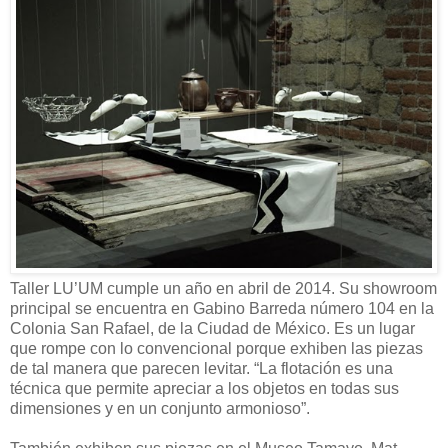
Taller LU’UM cumple un año en abril de 2014. Su showroom
principal se encuentra en Gabino Barreda número 104 en la
Colonia San Rafael, de la Ciudad de México. Es un lugar
que rompe con lo convencional porque exhiben las piezas
de tal manera que parecen levitar. “La flotación es una
técnica que permite apreciar a los objetos en todas sus
dimensiones y en un conjunto armonioso”.