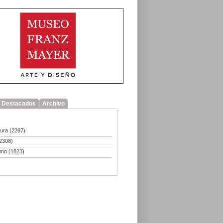
Destacados
Archivo
tura
(2287)
2308)
smo
(1823)