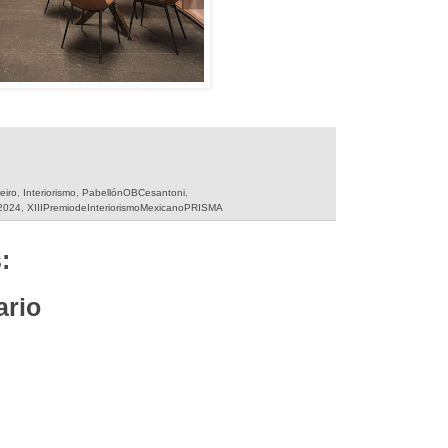
eiro
,
Interiorismo
,
PabellónOBCesantoni
,
2024
,
XIIIPremiodeInteriorismoMexicanoPRISMA
:
ario