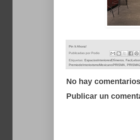
Pin It Ahora!
Publicadas por
Podio
Etiquetas:
EspaciosInterioresEfímeros
,
FaciLebor
PremiodeInteriorismoMexicanoPRISMA
,
PRISMA
No hay comentarios
Publicar un coment