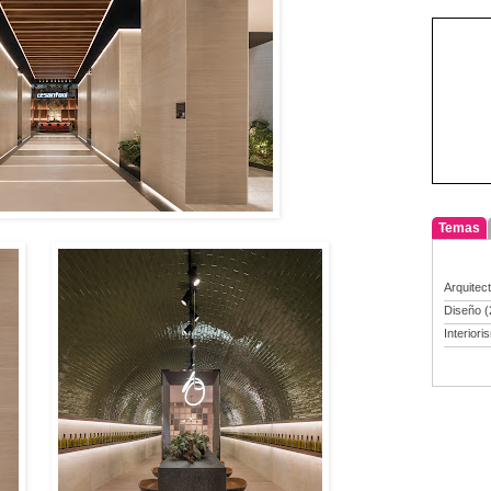
Temas
Arquitec
Diseño
(
Interiori