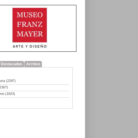
Destacados
Archivo
tura
(2287)
2307)
smo
(1823)