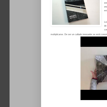
es
ar
ex
Lo
de
co
multiplicarse.
De ser un callado innovador se está convir