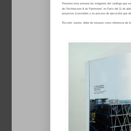
Presento esta semana las imágenes del catálogo que se p
de l’Architecture & du Patrimoine” en París del 11 de ab
proyectos (concluidos y en proceso de ejecución) que dem
Ricciotti, insisto, debe de tomarse como referencia de lo 