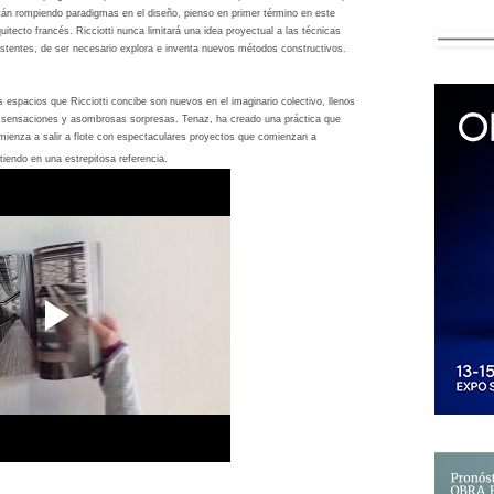
tán rompiendo paradigmas en el diseño, pienso en primer término en este
quitecto francés. Ricciotti nunca limitará una idea proyectual a las técnicas
istentes, de ser necesario explora e inventa nuevos métodos constructivos.
s espacios que Ricciotti concibe son nuevos en el imaginario colectivo, llenos
 sensaciones y asombrosas sorpresas. Tenaz, ha creado una práctica que
mienza a salir a flote con espectaculares proyectos que comienzan a
tiendo en una estrepitosa referencia.