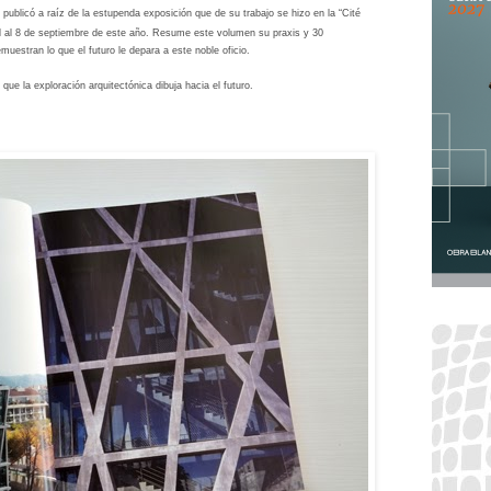
ublicó a raíz de la estupenda exposición que de su trabajo se hizo en la “Cité
ril al 8 de septiembre de este año. Resume este volumen su praxis y 30
uestran lo que el futuro le depara a este noble oficio.
que la exploración arquitectónica dibuja hacia el futuro.