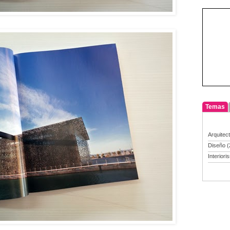
Temas
Arquitec
Diseño
(
Interiori