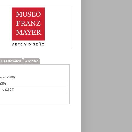
Destacados
Archivo
tura
(2288)
2309)
smo
(1824)