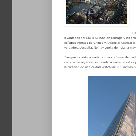
Es
levantados por Louis Sullivan en Chicago y las prim
ridículos intentos de Chinos y Árabes al justificar 
verdadera pesadilla. No hay vuelta de hoja, la mayor
Siempre he visto la ciudad como el cúmulo de much
crecimiento orgánico, en donde la ciudad ideal es 
la creación de una ciudad vertical de 300 metros 