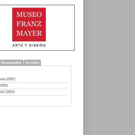
Destacados
Archivo
tura
(2287)
2308)
smo
(1823)