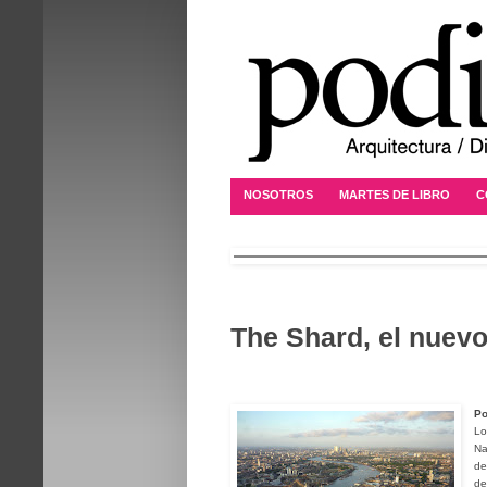
NOSOTROS
MARTES DE LIBRO
C
The Shard, el nuev
Po
Lo
Na
de
de