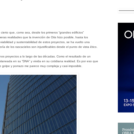
 cierto que, como sea, desde los primeros “grandes edificios”
eras realidades que la invención de Otis hizo posible, hasta los
la viabilidad y sustentabilidad de estos proyectos, se ha vuelto una
ía de los rascacielos son injustificables desde el punto de vista ético.
os proyectos a lo largo de las décadas. Como el resultado de un
planeada en su “DNA” y vivida en su cotidiana realidad. Es por eso que
de golpe y porrazo me parece muy compleja y casi imposible.