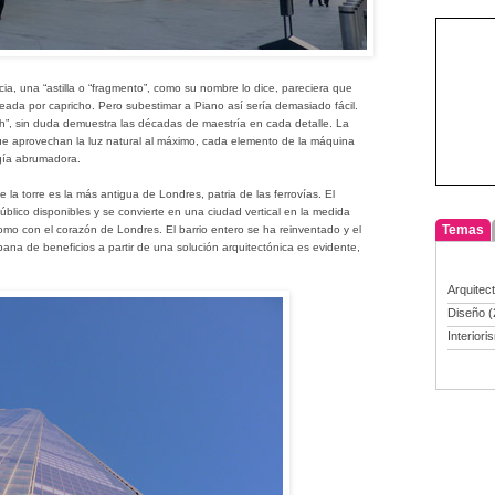
ncia, una “astilla o “fragmento”, como su nombre lo dice, pareciera que
ada por capricho. Pero subestimar a Piano así sería demasiado fácil.
ch”, sin duda demuestra las décadas de maestría en cada detalle. La
 que aprovechan la luz natural al máximo, cada elemento de la máquina
ogía abrumadora.
la torre es la más antigua de Londres, patria de las ferrovías. El
público disponibles y se convierte en una ciudad vertical en la medida
Temas
omo con el corazón de Londres. El barrio entero se ha reinventado y el
bana de beneficios a partir de una solución arquitectónica es evidente,
Arquitec
Diseño
(
Interiori