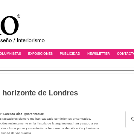
OLUMNISTAS
EXPOSICIONES
PUBLICIDAD
NEWSLETTER
CONTACT
o horizonte de Londres
r: Lorenzo Díaz
@lorenzodiaz
s rascacielos siempre me han causado sentimientos encontrados.
cidos recientemente en la historia de la arquitectura, han pasado a ser
 símbolo de poder y ostentación a bandera de densificación y horizonte
 ciudad de vanguardia.