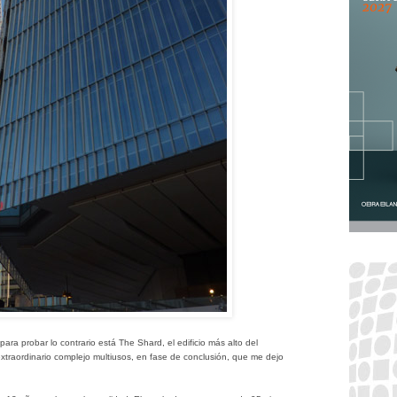
ra probar lo contrario está The Shard, el edificio más alto del
xtraordinario complejo multiusos, en fase de conclusión, que me dejo