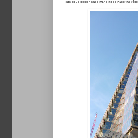
que sigue proponiendo maneras de hacer metrópol