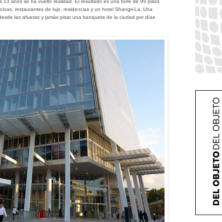
s 13 años se ha vuelto realidad. El resultado es una torre de 95 pisos
cinas, restaurantes de lujo, residencias y un hotel Shangri-La. Una
 desde las afueras y jamás pisar una banqueta de la ciudad por días