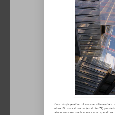
Como simple peatón civil, como un vil transeúnte, 
obvio. Sin duda el mirador (en el piso 72) permite
alturas constatar que la nueva ciudad que ahí se p