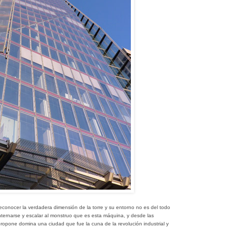
reconocer la verdadera dimensión de la torre y su entorno no es del todo
 internarse y escalar al monstruo que es esta máquina, y desde las
ropone domina una ciudad que fue la cuna de la revolución industrial y