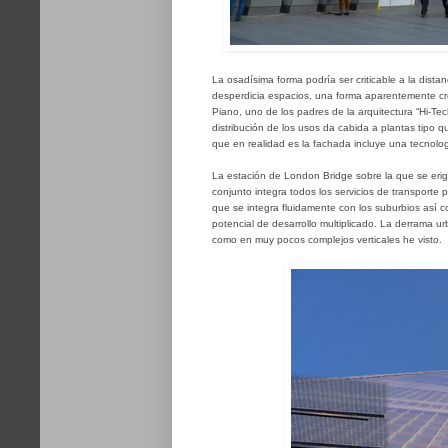
La osadísima forma podría ser criticable a la dista
desperdicia espacios, una forma aparentemente cre
Piano, uno de los padres de la arquitectura “Hi-Te
distribución de los usos da cabida a plantas tipo
que en realidad es la fachada incluye una tecnol
La estación de London Bridge sobre la que se erige 
conjunto integra todos los servicios de transporte 
que se integra fluidamente con los suburbios así c
potencial de desarrollo multiplicado. La derrama ur
como en muy pocos complejos verticales he visto.