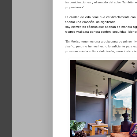
las combinaciones y el sentido del color. También 
proporciones”.
La calidad de vida tiene que ver directamente con 
aportar una emoción, un significado.
Hay elementos básicos que aportan de manera signif
recurso vital para genera confort, seguridad, bienes
“En México tenemos una arquitectura de primer nive
diseño, pero no hemos hecho lo suficiente para ex
promover más la cultura del diseño, crear instancia