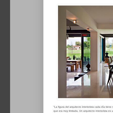
“La figura del arquitecto interiorista cada día tien
que era muy limitada. Un arquitecto interiorista es