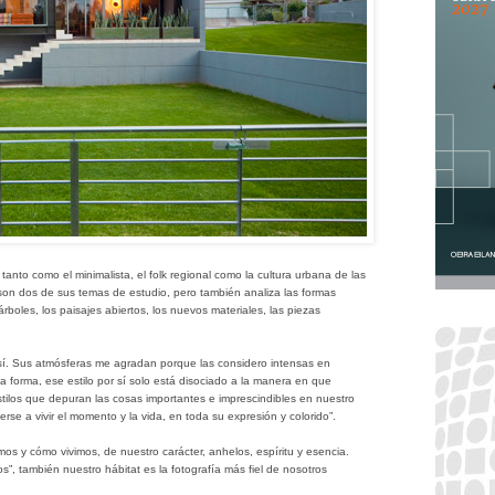
 tanto como el minimalista, el folk regional como la cultura urbana de las
 son dos de sus temas de estudio, pero también analiza las formas
árboles, los paisajes abiertos, los nuevos materiales, las piezas
así. Sus atmósferas me agradan porque las considero intensas en
ta forma, ese estilo por sí solo está disociado a la manera en que
estilos que depuran las cosas importantes e imprescindibles en nuestro
rse a vivir el momento y la vida, en toda su expresión y colorido”.
mos y cómo vivimos, de nuestro carácter, anhelos, espíritu y esencia.
, también nuestro hábitat es la fotografía más fiel de nosotros