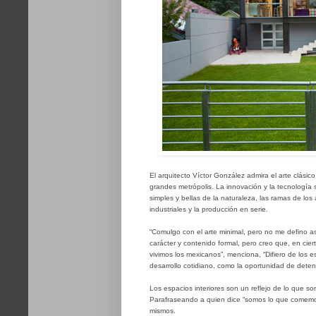
El arquitecto Víctor González admira el arte clásico
grandes metrópolis. La innovación y la tecnología
simples y bellas de la naturaleza, las ramas de los 
industriales y la producción en serie.
“Comulgo con el arte minimal, pero no me defino 
carácter y contenido formal, pero creo que, en cier
vivimos los mexicanos”, menciona, “Difiero de los 
desarrollo cotidiano, como la oportunidad de detene
Los espacios interiores son un reflejo de lo que so
Parafraseando a quien dice “somos lo que comemos”
mismos.