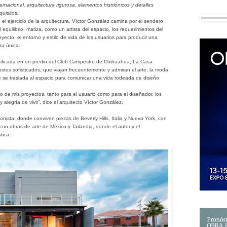
ternacional, arquitectura rigurosa, elementos histriónicos y detalles
quisitos.
 el ejercicio de la arquitectura, Víctor González camina por el sendero
l equilibrio, matiza, como un artista del espacio, los requerimientos del
oyecto, el entorno y estilo de vida de los usuarios para producir una
ra única.
ificada en un predio del Club Campestre de Chihuahua, La Casa
stos sofisticados, que viajan frecuentemente y admiran el arte, la moda
que se traslada al espacio para comunicar una vida rodeada de diseño
 de mis proyectos, tanto para el usuario como para el diseñador, los
alegría de vivir”, dice el arquitecto Víctor González.
onista, donde conviven piezas de Beverly Hills, Italia y Nueva York, con
on obras de arte de México y Tailandia, donde el autor y el
stica.