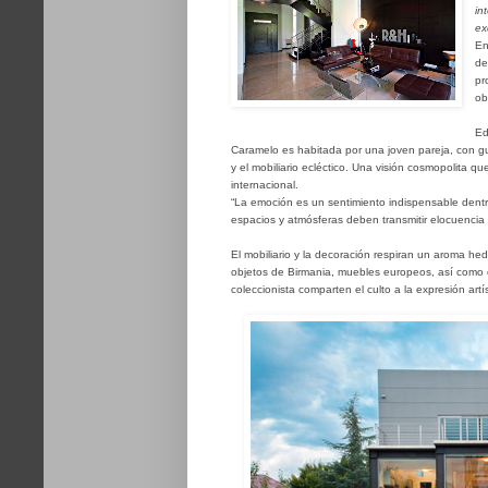
in
ex
En
de
pr
ob
Ed
Caramelo es habitada por una joven pareja, con gu
y el mobiliario ecléctico. Una visión cosmopolita 
internacional.
“La emoción es un sentimiento indispensable dentro
espacios y atmósferas deben transmitir elocuencia y 
El mobiliario y la decoración respiran un aroma hed
objetos de Birmania, muebles europeos, así como c
coleccionista comparten el culto a la expresión artí