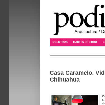
NOSOTROS
MARTES DE LIBRO
C
Casa Caramelo. Vid
Chihuahua
Po
El
de