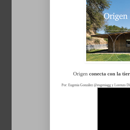
Origen
conecta con la tie
Por: Eugenia González @eugeniagg y Lorenzo Dí