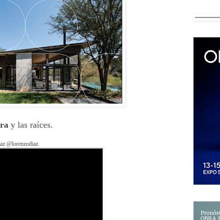
rra
y las raíces.
az @lorenzodiaz