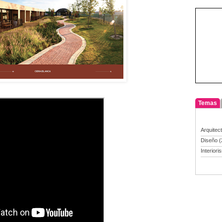
Temas
Arquitec
Diseño
(
Interiori