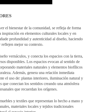
IORES
ver el bienestar de la comunidad, se refleja de forma
La inspiración en elementos culturales locales y en
, añade profundidad y autenticidad al diseño, haciendo
 reflejen mejor su contexto.
seño vernáculos, y conecta los espacios con la tierra,
ursos disponibles. Los espacios evocan al sentido de
corporando materiales naturales y elementos biofílicos
turaleza. Además, genera una relación inmediata
e el uso de: plantas interiores, iluminación natural y
as que conectan los sentidos creando una atmósfera
rtesanales que recuerdan los orígenes.
r muebles y textiles que representan lo hecho a mano y
anales, materiales locales y tejidos tradicionales
ural al espacio interior.