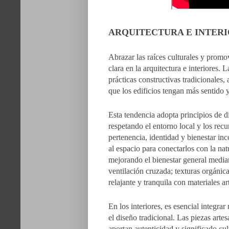
ARQUITECTURA E INTER
Abrazar las raíces culturales y promo
clara en la arquitectura e interiores. 
prácticas constructivas tradicionales
que los edificios tengan más sentido y
Esta tendencia adopta principios de di
respetando el entorno local y los rec
pertenencia, identidad y bienestar in
al espacio para conectarlos con la na
mejorando el bienestar general mediant
ventilación cruzada; texturas orgánic
relajante y tranquila con materiales a
En los interiores, es esencial integra
el diseño tradicional. Las piezas artes
aportan autenticidad y significado cult