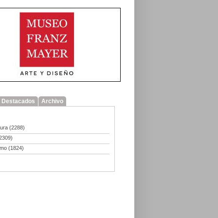
Destacados
Archivo
tura
(2288)
2309)
smo
(1824)