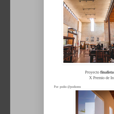
Proyecto 
finalista
X Premio de I
Por: podio @podiomx