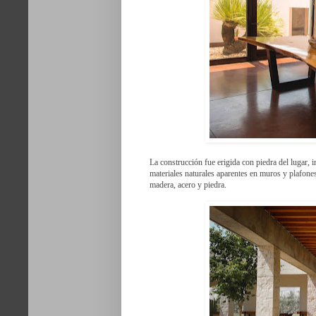
La construcción fue erigida con piedra del lugar, i
materiales naturales aparentes en muros y plafone
madera, acero y piedra.