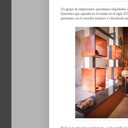
Un grupo de empresarios queretanos empeñados en 
Querétaro que operaba en el estado en el siglo XIX
queretano, en el corredor turístico y vitivinícola 
Dada la localización privilegiada, se desarrolló el