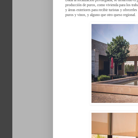
producción de puros, como vivienda para los trabaj
y áreas exteriores para recibir turistas y ofrecerl
puros y vinos, y alguno que otro queso regional.