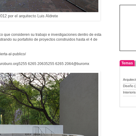
12 por el arquitecto Luis Aldrete
o que consideren su trabajo e investigaciones dentro de esta
istrando su portafolio de proyectos construidos hasta el 4 de
erta-al-publico/
Temas
uroburo.org
5255 6265 2063
5255 6265 2064
@buromx
Arquitec
Diseño
(
Interiori