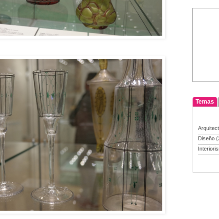
Temas
Arquitec
Diseño
(
Interiori