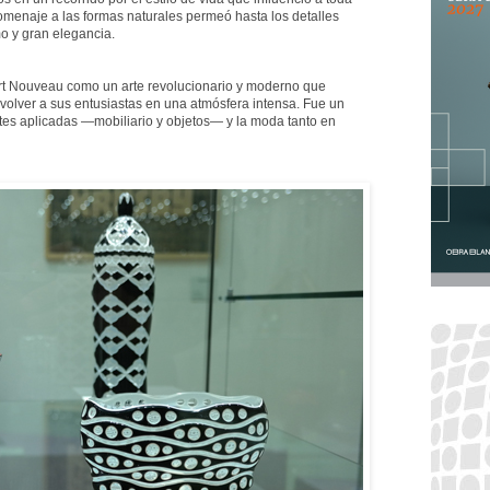
omenaje a las formas naturales permeó hasta los detalles
o y gran elegancia.
 Art Nouveau como un arte revolucionario y moderno que
volver a sus entusiastas en una atmósfera intensa. Fue un
 artes aplicadas —mobiliario y objetos— y la moda tanto en