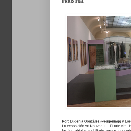
industrial.
Por: Eugenia González @eugeniagg y Lor
La exposición Art Nouveau — El arte vital 1
textiles, objetos, mobiliario, ropa y accesor