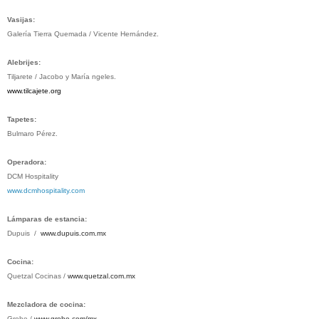
Vasijas:
Galería Tierra Quemada / Vicente Hernández.
Alebrijes:
Tiljarete / Jacobo y María ngeles.
www.tilcajete.org
Tapetes:
Bulmaro Pérez.
Operadora:
DCM Hospitality
www.dcmhospitality.com
Lámparas de estancia:
Dupuis
/
www.
dupuis
.com.mx
Cocina:
Quetzal Cocinas /
www.
quetzal
.com.mx
Mezcladora de cocina:
Grohe /
www.
grohe
.com/mx