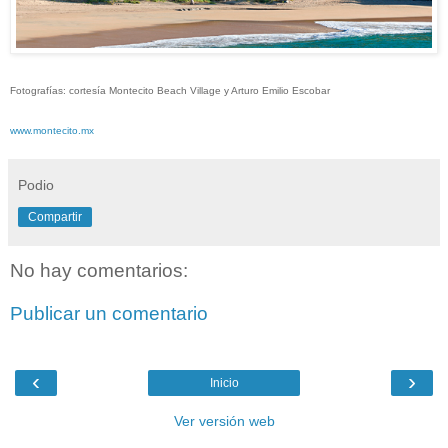
Fotografías: cortesía Montecito Beach Village y Arturo Emilio Escobar
www.montecito.mx
Podio
Compartir
No hay comentarios:
Publicar un comentario
‹
›
Inicio
Ver versión web