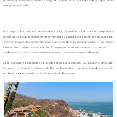
arquitectura de las villas y áreas de relajación, generando un ambiente orgánico que parece
emerger entre la selva.
Este proyecto fue diseñado por el arquitecto Diego Villaseñor, quien combinó su experiencia
de más de 35 años, conocimiento de lo vernáculo y pasión por los
entornos naturales para
conservar los atributos propios del lugar, aprovechando la luz natural, sombra de los árboles
y viento fresco del pacífico para ventilar los espacios de las villas, creando un paraíso
donde se escucha el compas del mar y el exótico canto de las aves endémicas.
Diego Villaseñor ha trabajado en proyectos como punta Zicatela, Four Seasons Punta Mita,
Aeropuerto de Huatulco y el Museo de Sitio de Monte Albán, donde ha logrado mimetizar la
arquitectura en la naturaleza, con impecables edificaciones.