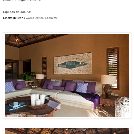
Equipos de cocina
:
Electrolux Icon /
www.
electrolux
.com.mx