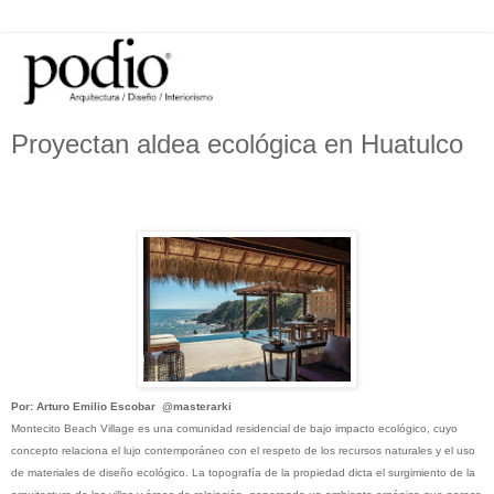
Proyectan aldea ecológica en Huatulco
Por: Arturo Emilio Escobar @masterarki
Montecito Beach Village es una comunidad residencial de bajo impacto ecológico, cuyo
concepto relaciona el lujo contemporáneo con el respeto de los recursos naturales y el uso
de materiales de diseño ecológico. La topografía de la propiedad dicta el surgimiento de la