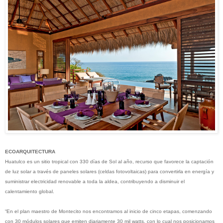
ECOARQUITECTURA
Huatulco es un sitio tropical con 330 días de Sol al año, recurso que favorece la captación
de luz solar a través de paneles solares (celdas fotovoltaicas) para convertirla en energía y
suministrar electricidad renovable a toda la aldea, contribuyendo a disminuir el
calentamiento global.
“En el plan maestro de Montecito nos encontramos al inicio de cinco etapas, comenzando
con 30 módulos solares que emiten diariamente 30 mil watts, con lo cual nos posicionamos