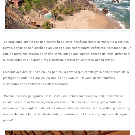
“La propiedad cuenta con una extensión de cinco hectáreas frente al mar, junto a sus tres
playas, donde se han diseñado 30 Villas de dos, tres y cuatro recámaras, disfrutando de un
club de playa con servicio de cocina, loma lounge and lagoon, cancha de tenis, gimnasio y
huertos orgánicos”, explica Greg Glassman, director de Montecito Beach Village.
Esta nueva aldea se ubica en una península privada que constituye la parte oriental de la
prestigiada Bahía de Conejos, en Bahías de Huatulco, Oaxaca, destino turístico
sustentable con certificaciones internacionales.
“Por su ubicación geográfica, en la Costa del Pacífico sur mexicano, este desarrollo se
encuentra en un ambiente orgánico con actitud 100 por ciento verde, proyectada en
acciones como adaptación de celdas solares, albercas salinas, techos verdes, protección y
rescate de flora y fauna, huella de carbono, iluminación LED, vivero y captación de agua
pluvial”.