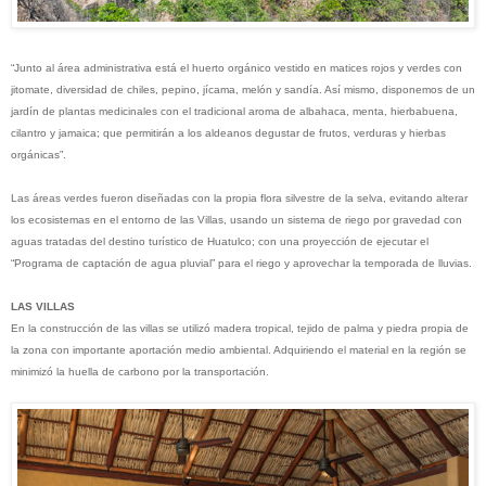
“Junto al área administrativa está el huerto orgánico vestido en matices rojos y verdes con
jitomate, diversidad de chiles, pepino, jícama, melón y sandía. Así mismo, disponemos de un
jardín de plantas medicinales con el tradicional aroma de albahaca, menta, hierbabuena,
cilantro y jamaica; que permitirán a los aldeanos degustar de frutos, verduras y hierbas
orgánicas”.
Las áreas verdes fueron diseñadas con la propia flora silvestre de la selva, evitando alterar
los ecosistemas en el entorno de las Villas, usando un sistema de riego por gravedad con
aguas tratadas del destino turístico de Huatulco; con una proyección de ejecutar el
“Programa de captación de agua pluvial”
para el riego y aprovechar la temporada de lluvias.
LAS VILLAS
En la construcción de las villas se utilizó madera tropical, tejido de palma y piedra propia de
la zona con importante aportación medio ambiental. Adquiriendo el material en la región se
minimizó la huella de carbono por la transportación.