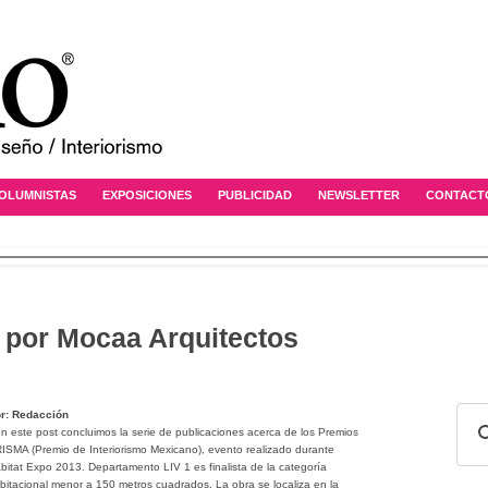
OLUMNISTAS
EXPOSICIONES
PUBLICIDAD
NEWSLETTER
CONTACT
 por Mocaa Arquitectos
r: Redacción
n este post concluimos la serie de publicaciones acerca de los Premios
ISMA (Premio de Interiorismo Mexicano), evento realizado durante
bitat Expo 2013. Departamento LIV 1 es finalista de la categoría
bitacional menor a 150 metros cuadrados. La obra se localiza en la