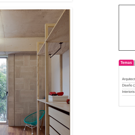
Temas
Arquitec
Diseño
(
Interiori