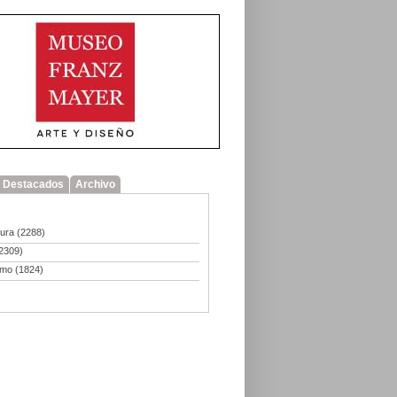
Destacados
Archivo
tura
(2288)
2309)
smo
(1824)