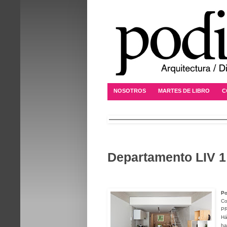
NOSOTROS
MARTES DE LIBRO
C
Departamento LIV 1
Po
Co
PR
Há
ha