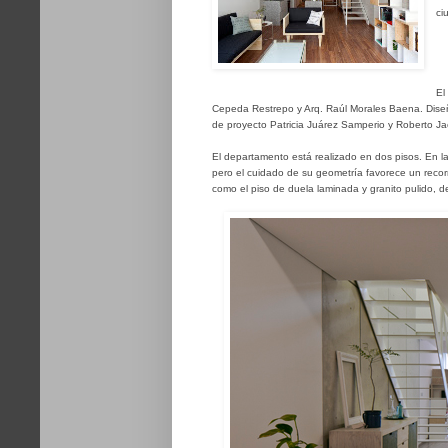
ci
El
Cepeda Restrepo y Arq. Raúl Morales Baena. Diseño
de proyecto
Patricia Juárez Samperio y Roberto J
El departamento está realizado en dos pisos. En la
pero el cuidado de su geometría favorece un recorri
como el piso de duela laminada y granito pulido, d