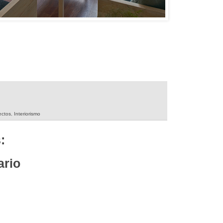
ectos
,
Interiorismo
:
ario