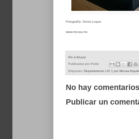
Fotografía:
Onnis Luque
www.mocaa.mx
Pin It Ahora!
Publicadas por
Podio
Etiquetas:
Departamento LIV 1 por Mocaa Arquit
No hay comentarios
Publicar un coment