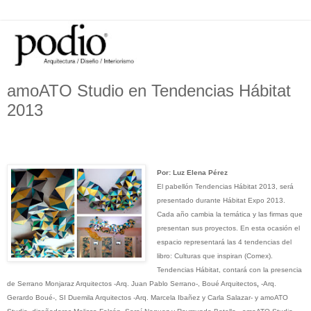
amoATO Studio en Tendencias Hábitat
2013
Por: Luz Elena Pérez
El pabellón Tendencias Hábitat 2013, será
presentado durante Hábitat Expo 2013.
Cada año cambia la temática y las firmas que
presentan sus proyectos. En esta ocasión
e
l
espacio representará las 4 tendencias del
libro: Culturas que inspiran (Comex).
Tendencias Hábitat, contará con la presencia
de
Serrano Monjaraz Arquitectos -Arq. Juan Pablo Serrano-, Boué Arquitectos
,
-
Arq.
Gerardo Boué-, SI Duemila Arquitectos
-
Arq. Marcela Ibañez y Carla Salazar- y amoATO