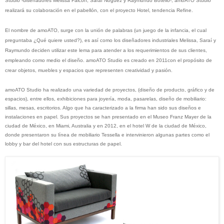
Studio -diseñadores Melissa Falcón, Saraí Noguez
y
Raymundo Botello-,
amoATO Studio
realizará su colaboración en el pabellón, con el proyecto Hotel, tendencia Refine
.
El nombre de amoATO, surge con la unión de palabras (un juego de la infancia, el cual
preguntaba ¿Qué quiere usted?), es así como los diseñadores industriales Melissa, Saraí y
Raymundo deciden utilizar este lema para atender a los requerimientos de sus clientes,
empleando como medio el diseño. amoATO Studio es creado en 2011con el propósito de
crear objetos, muebles y espacios que representen creatividad y pasión.
amoATO Studio ha realizado una variedad de proyectos, (diseño de producto, gráfico y de
espacios), e
ntre ellos, exhibiciones para joyería, moda, pasarelas, diseño de mobiliario:
sillas, mesas, escritorios. Algo que ha caracterizado a la firma han sido sus diseños e
instalaciones en papel. Sus proyectos se han presentado en el Museo Franz Mayer de la
ciudad de México, en Miami, Australia y en 2012, en el hotel W de la ciudad de México,
donde presentaron su línea de mobiliario Tessella e intervinieron algunas partes como el
lobby y bar del hotel con sus estructuras de papel.