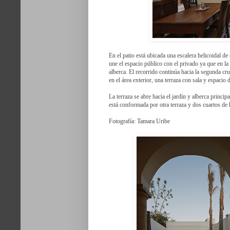
En el patio está ubicada una escalera helicoidal de
une el espacio público con el privado ya que en la 
alberca. El recorrido continúa hacia la segunda cru
en el área exterior, una terraza con sala y espacio 
La terraza se abre hacia el jardín y alberca princip
está conformada por otra terraza y dos cuartos de
Fotografía: Tamara Uribe