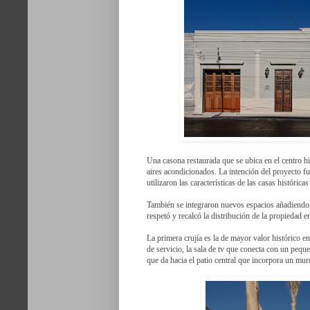
Una casona restaurada que se ubica en el centro hi
aires acondicionados. La intención del proyecto fue
utilizaron las características de las casas histórica
También se integraron nuevos espacios añadiendo l
respetó y recalcó la distribución de la propiedad e
La primera crujía es la de mayor valor histórico en 
de servicio, la sala de tv que conecta con un peque
que da hacia el patio central que incorpora un mur