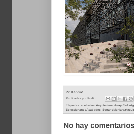
Pin It Ahora!
Publicadas por
Podio
Etiquetas:
acabados
,
Arquitectura
,
ArroyoSolísAg
SeleccionandoAcabados
,
SerranoMonjarazArquit
No hay comentarios