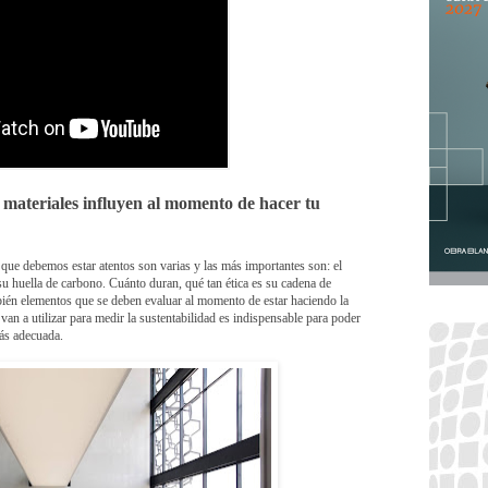
s materiales influyen al momento de hacer tu
s que debemos estar atentos son varias y las más importantes son: el
su huella de carbono. Cuánto duran, qué tan ética es su cadena de
bién elementos que se deben evaluar al momento de estar haciendo la
 van a utilizar para medir la sustentabilidad es indispensable para poder
más adecuada.