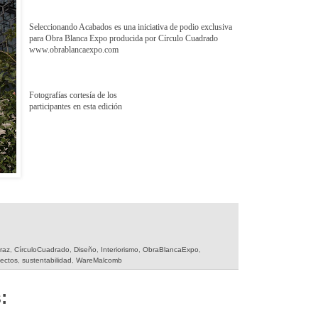
Seleccionando Acabados es una iniciativa de podio exclusiva
para Obra Blanca Expo producida por Círculo Cuadrado
www.obrablancaexpo.com
Fotografías cortesía de los
participantes en esta edición
raz
,
CírculoCuadrado
,
Diseño
,
Interiorismo
,
ObraBlancaExpo
,
ectos
,
sustentabilidad
,
WareMalcomb
: