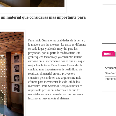
e un material que consideras más importante para
Para Pablo Serrano las cualidades de la tierra y
la madera son las mejores. La tierra es diferente
en cada lugar y además muy útil para los
proyectos, por su parte la madera tiene una
Temas
gran riqueza tectónica y ya consumió mucho
carbono en su crecimiento por lo que es la que
mejor huella tiene. Para Jimena Fernández la
Arquitec
cualidad más importante es la posibilidad de
reutilizar el material en otro proyecto o
Diseño
(
situación pensando en una arquitectura más
Interiori
efímera para incrementar la vida útil de los
materiales. Para Salvador Arroyo también es
importante pensar en la forma en la que los
materiales se van a degradar y como se van a
incorporar nuevamente al sistema.