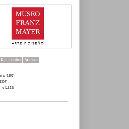
Destacados
Archivo
tura
(2287)
2307)
smo
(1823)