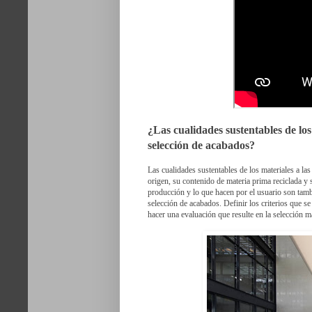
¿Las cualidades sustentables de lo
selección de acabados?
Las cualidades sustentables de los materiales a la
origen, su contenido de materia prima reciclada y 
producción y lo que hacen por el usuario son tam
selección de acabados. Definir los criterios que se
hacer una evaluación que resulte en la selección 