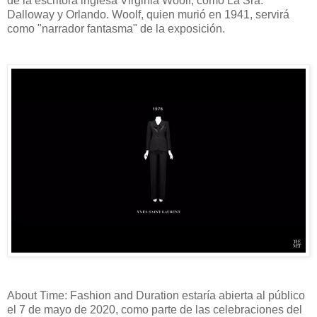
de la escritora inglesa Virginia Woolf, como La Sra.
Dalloway y Orlando. Woolf, quien murió en 1941, servirá
como "narrador fantasma" de la exposición.
About Time: Fashion and Duration estaría abierta al público
el 7 de mayo de 2020, como parte de las celebraciones del