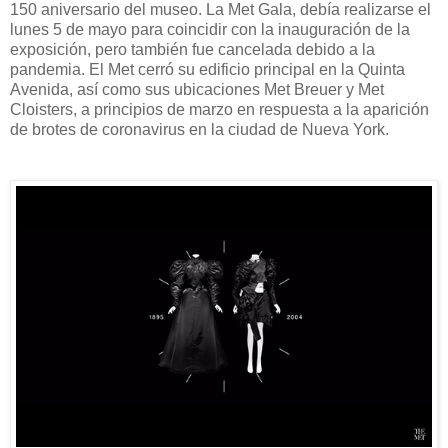
150 aniversario del museo. La Met Gala, debía realizarse el
lunes 5 de mayo para coincidir con la inauguración de la
exposición, pero también fue cancelada debido a la
pandemia. El Met cerró su edificio principal en la Quinta
Avenida, así como sus ubicaciones Met Breuer y Met
Cloisters, a principios de marzo en respuesta a la aparición
de brotes de coronavirus en la ciudad de Nueva York.