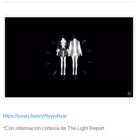
https://youtu.be/wVHyyjvBvaI
*Con información cortesía de The Light Report