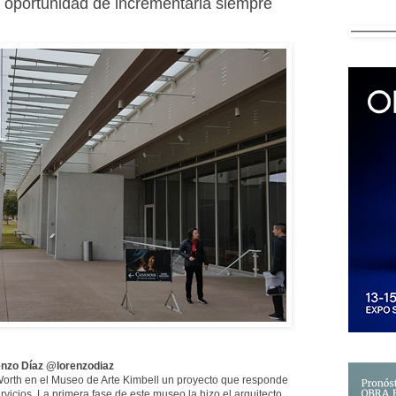
 oportunidad de incrementarla siempre
nzo Díaz @lorenzodiaz
 Worth en el Museo de Arte Kimbell un proyecto que responde
rvicios. La primera fase de este museo la hizo el arquitecto