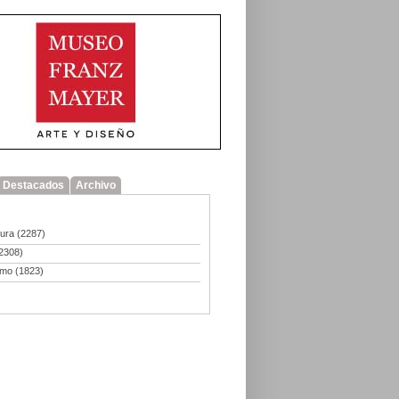
Destacados
Archivo
tura
(2287)
2308)
smo
(1823)