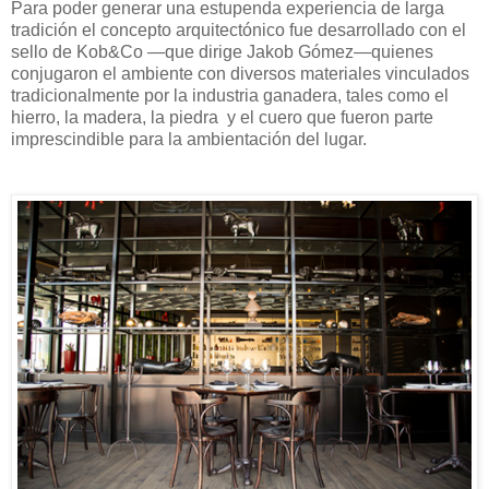
Para poder generar una estupenda experiencia de larga
tradición el concepto arquitectónico fue desarrollado con el
sello de Kob&Co —que dirige Jakob Gómez—quienes
conjugaron el ambiente con diversos materiales vinculados
tradicionalmente por la industria ganadera, tales como el
hierro, la madera, la piedra y el cuero que fueron parte
imprescindible para la ambientación del lugar.