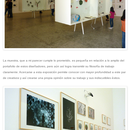
La muestra, que a mi parecer cumple lo prometido, es pequeña en relación a lo amplio del
portafolio de estos diseñadores, pero aún así logra transmitir su filosofía de trabajo
claramente.
Acercarse a esta exposición permite conocer con mayor profundidad a este par
de creativos y así crearse una propia opinión sobre su trabajo y sus indiscutibles éxitos.