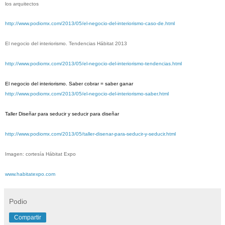
los arquitectos
http://www.podiomx.com/2013/05/el-negocio-del-interiorismo-caso-de.html
El negocio del interiorismo.
Tendencias Hábitat 2013
http://www.podiomx.com/2013/05/el-negocio-del-interiorismo-tendencias.html
El negocio del interiorismo.
Saber cobrar = saber ganar
http://www.podiomx.com/2013/05/el-negocio-del-interiorismo-saber.html
Taller Diseñar para seducir y seducir para diseñar
http://www.podiomx.com/2013/05/taller-disenar-para-seducir-y-seducir.html
Imagen: cortesía Hábitat Expo
www.habitatexpo.com
Podio
Compartir