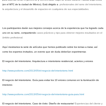
(en el WTC de la ciudad de México). Está dirigido a
profesionales del ramo del interiorismo,
la arquitectura y el desarrollo de espacios en cualquiera de sus especialidades.
Los participantes darán sus mejores consejos acerca de la experiencia que ha logrado cada
uno en su ramo, compartiendo
casos prácticos y tips para obtener mejores resultados en el
ámbito profesional.
Aquí mostramos la serie de artículos que hemos publicado sobre los temas a tratar, así
como los expertos invitados, un evento que sin duda deberían experimentar.
El negocio del interiorismo.
Arquitectura e interiorismo residencial, aciertos y errores
http://www.podiomx.com/2013/05/el-negocio-del-interiorismo.html
El negocio del interiorismo.
Guía para evitar los 10 errores comunes en la iluminación de
interiores
http://www.podiomx.com/2013/05/el-negocio-del-interiorismo-guia-para.html
El negocio del interiorismo.
Caso de éxito: Diseño de restaurante/
Experiencias del cliente y