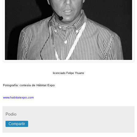
l
icenciado Felipe Ytuarte
Fotografía: cortesía de Hábitat Expo
www.habitatexpo.com
Podio
Compartir