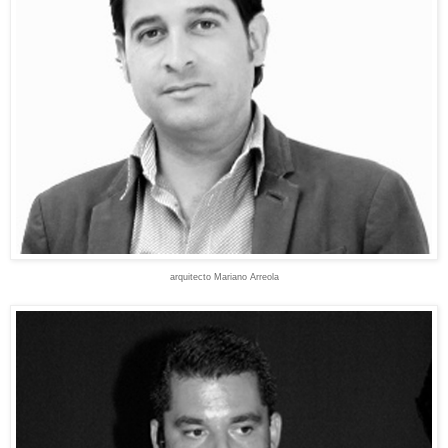
arquitecto
M
a
r
iano Arreola